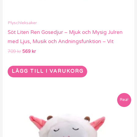
Plyschleksaker
Söt Liten Ren Gosedjur – Mjuk och Mysig Julren
med Ljus, Musik och Andningsfunktion – Vit
709
kr
569
kr
LÄGG TILL I VARUKORG
Det
Det
Rea!
ursprungliga
nuvarande
priset
priset
var:
är:
489 kr.
389 kr.