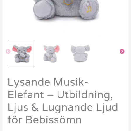
för
Bebissömn
mängd
Lysande Musik-
Elefant – Utbildning,
Ljus & Lugnande Ljud
för Bebissömn