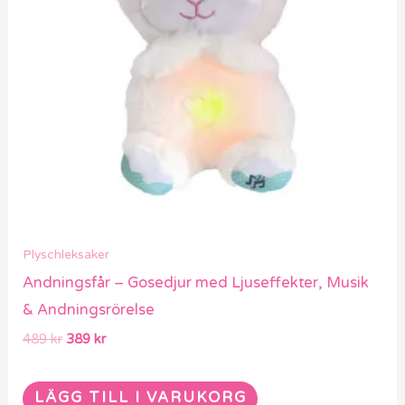
Plyschleksaker
Andningsfår – Gosedjur med Ljuseffekter, Musik
& Andningsrörelse
489
kr
389
kr
LÄGG TILL I VARUKORG