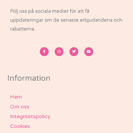
Följ oss på sociala medier för att få
uppdateringar om de senaste erbjudandena och
rabatterna.
F
I
T
Y
a
n
w
o
c
s
i
u
e
t
t
t
b
a
t
u
o
g
e
b
o
r
r
e
k
a
-
m
Information
f
Hem
Om oss
Integritetspolicy
Cookies