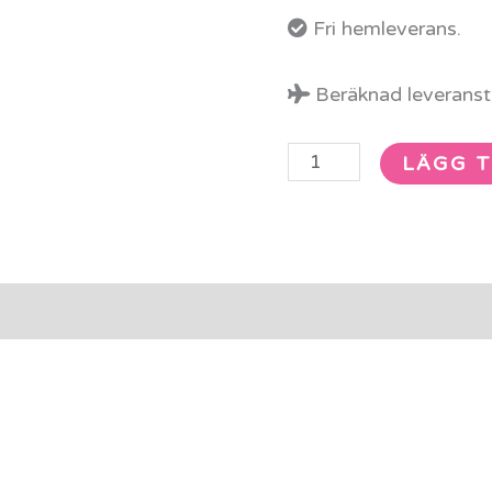
Fri hemleverans.
Ljus
&
Beräknad leveransti
Musik
mängd
LÄGG T
rmation
Recensioner (0)