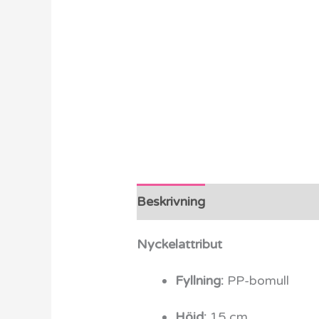
Beskrivning
Ytterligare info
Nyckelattribut
Fyllning:
PP-bomull
Höjd:
15 cm