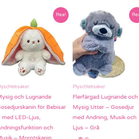
Rea!
Re
lyschleksaker
Plyschleksaker
ysig och Lugnande
Flerfärgad Lugnande och
osedjurskanin för Bebisar
Mysig Utter – Gosedjur
 med LED-Ljus,
med Andning, Musik och
ndningsfunktion och
Ljus – Grå
usik – Morotskanin