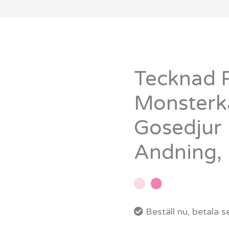
Tecknad R
Tecknad
Rolig
Monsterk
Lucifer
Gosedjur
Monsterkatt
–
Andning, 
Mjuk
Gosedjur
Kudde
med
Beställ nu, betala 
Andning,