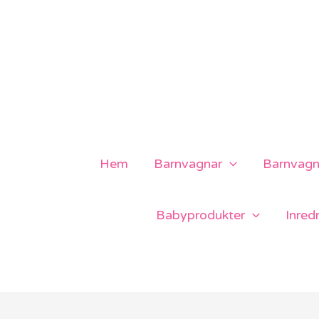
Hoppa
till
innehåll
Hem
Barnvagnar
Barnvagns
Babyprodukter
Inred