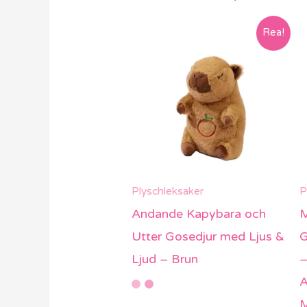
Rea!
Plyschleksaker
P
Andande Kapybara och
M
Utter Gosedjur med Ljus &
G
Ljud – Brun
–
A
M