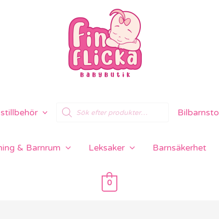
Products
tillbehör
Bilbarnsto
search
ning & Barnrum
Leksaker
Barnsäkerhet
0