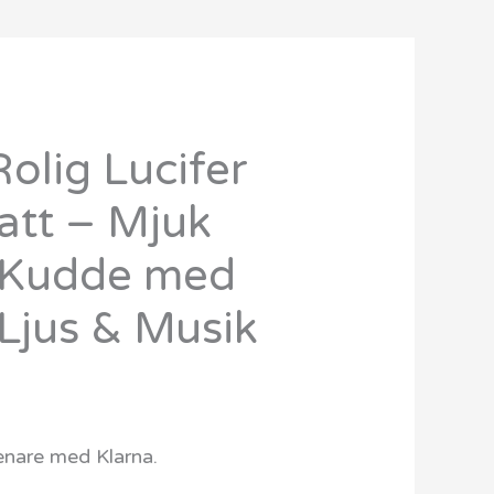
olig Lucifer
att – Mjuk
 Kudde med
Ljus & Musik
senare med Klarna.