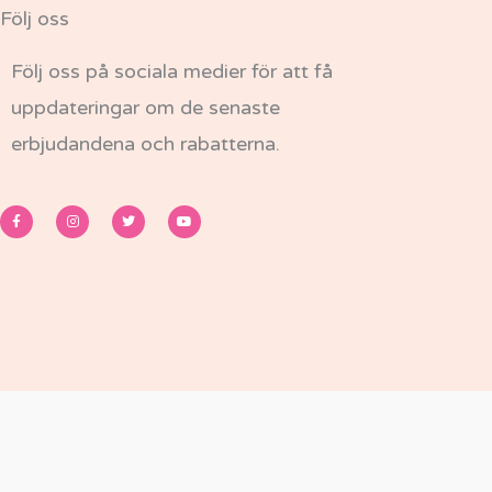
Följ oss
Följ oss på sociala medier för att få
uppdateringar om de senaste
erbjudandena och rabatterna.
F
I
T
Y
a
n
w
o
c
s
i
u
e
t
t
t
b
a
t
u
o
g
e
b
o
r
r
e
k
a
-
m
f