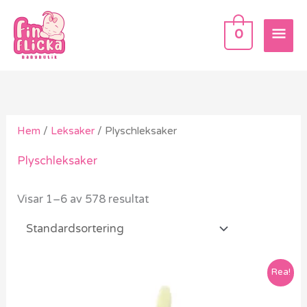
Hoppa
HU
till
0
innehåll
Hem
/
Leksaker
/ Plyschleksaker
Plyschleksaker
Visar 1–6 av 578 resultat
Rea!