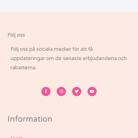
Följ oss
Följ oss på sociala medier för att få
uppdateringar om de senaste erbjudandena och
rabatterna.
F
I
T
Y
a
n
w
o
c
s
i
u
e
t
t
t
b
a
t
u
o
g
e
b
o
r
r
e
k
a
-
m
Information
f