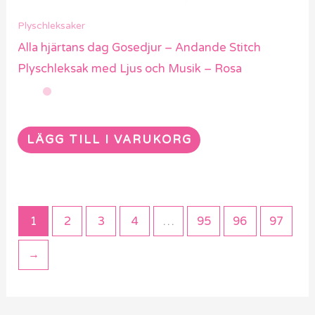
Plyschleksaker
Alla hjärtans dag Gosedjur – Andande Stitch
Plyschleksak med Ljus och Musik – Rosa
LÄGG TILL I VARUKORG
1
2
3
4
…
95
96
97
→