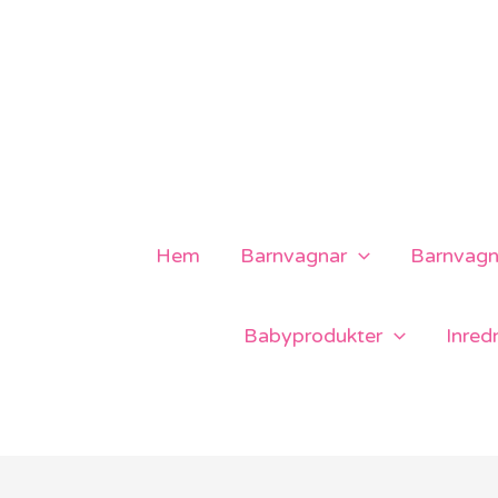
Hoppa
till
innehåll
Hem
Barnvagnar
Barnvagns
Babyprodukter
Inred