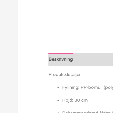
Beskrivning
Ytterligare info
Produktdetaljer:
Fyllning: PP-bomull (po
Höjd: 30 cm
Rekommenderad ålder: F