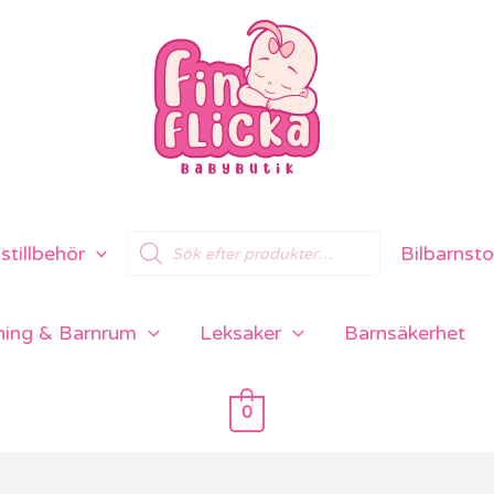
Products
tillbehör
Bilbarnsto
search
ning & Barnrum
Leksaker
Barnsäkerhet
0