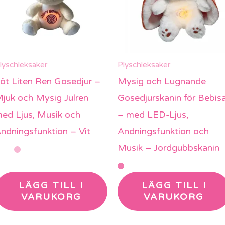
lyschleksaker
Plyschleksaker
öt Liten Ren Gosedjur –
Mysig och Lugnande
juk och Mysig Julren
Gosedjurskanin för Bebis
ed Ljus, Musik och
– med LED-Ljus,
ndningsfunktion – Vit
Andningsfunktion och
Musik – Jordgubbskanin
LÄGG TILL I
LÄGG TILL I
VARUKORG
VARUKORG