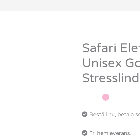
Safari El
Safari
Elefant
Unisex Go
–
Stresslind
Mjuk
Unisex
Gosedjur
för
Beställ nu, betala 
Stresslindring
mängd
Fri hemleverans.