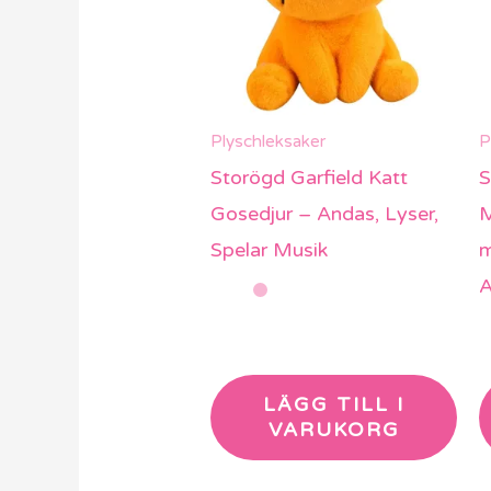
Plyschleksaker
P
Storögd Garfield Katt
S
Gosedjur – Andas, Lyser,
M
Spelar Musik
m
A
LÄGG TILL I
VARUKORG