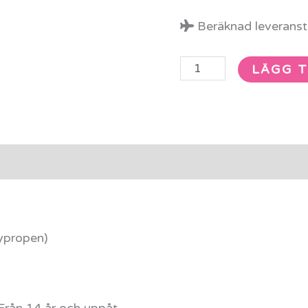
Beräknad leveransti
LÄGG T
rmation
Recensioner (0)
lypropen)
rån 14 år och uppåt