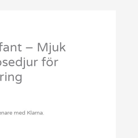
efant – Mjuk
sedjur för
ring
senare med Klarna.