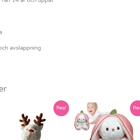
a
 och avslappning
er
Rea!
Re