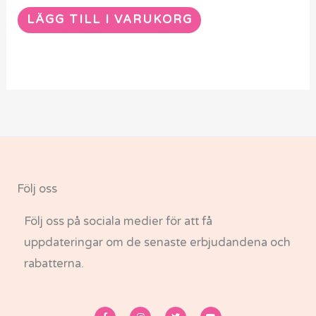
LÄGG TILL I VARUKORG
Följ oss
Följ oss på sociala medier för att få
uppdateringar om de senaste erbjudandena och
rabatterna.
F
I
T
Y
a
n
w
o