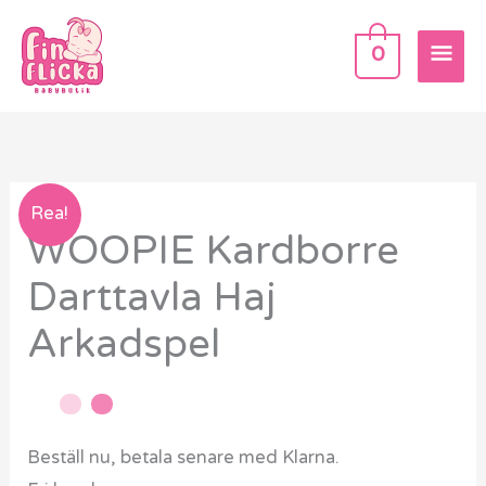
Hoppa
HU
till
0
innehåll
WOOPIE
Rea!
WOOPIE Kardborre
Kardborre
Darttavla
Darttavla Haj
Haj
Arkadspel
Arkadspel
mängd
Beställ nu, betala senare med Klarna.