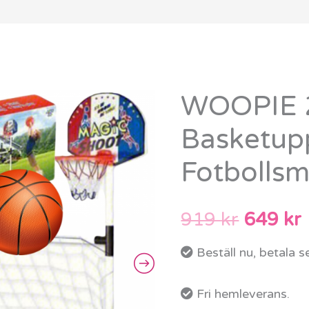
WOOPIE 2
WOOPIE
Det
2
Basketup
urspru
i
Fotbollsm
1
priset
Basketuppsättning
var:
ä
Fotbollsmål
919
kr
649
kr
+
919 kr.
Beställ nu, betala 
Bollar
mängd
Fri hemleverans.