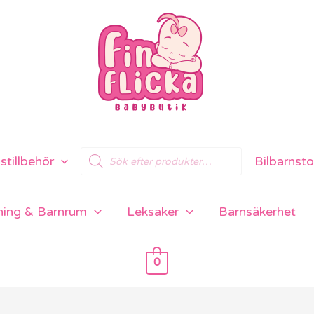
Products
tillbehör
Bilbarnsto
search
ning & Barnrum
Leksaker
Barnsäkerhet
0