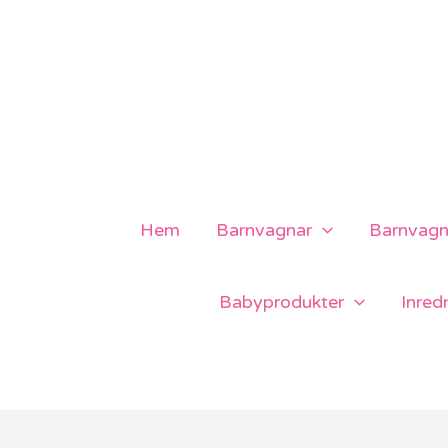
Hoppa
till
innehåll
Hem
Barnvagnar
Barnvagns
Babyprodukter
Inred