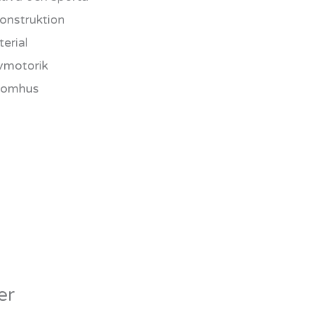
onstruktion
erial
vmotorik
tomhus
er