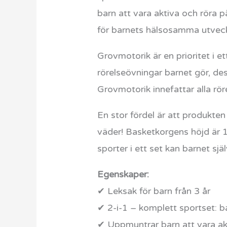
barn att vara aktiva och röra 
för barnets hälsosamma utveck
Grovmotorik är en prioritet i e
rörelseövningar barnet gör, des
Grovmotorik innefattar alla rör
En stor fördel är att produkt
väder! Basketkorgens höjd är 1
sporter i ett set kan barnet själ
Egenskaper:
✔ Leksak för barn från 3 år
✔ 2-i-1 – komplett sportset: ba
✔ Uppmuntrar barn att vara ak