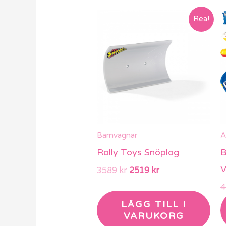
Det
Det
Rea!
ursprungliga
nuvarande
priset
priset
var:
är:
3589 kr.
2519 kr.
Barnvagnar
A
Rolly Toys Snöplog
B
V
3589
kr
2519
kr
LÄGG TILL I
VARUKORG