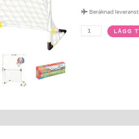
Beräknad leveransti
LÄGG T
rmation
Recensioner (0)