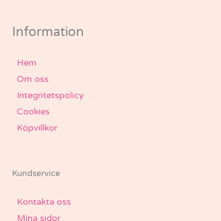
b
a
t
u
o
g
e
b
o
r
r
e
k
a
-
m
Information
f
Hem
Om oss
Integritetspolicy
Cookies
Köpvillkor
Kundservice
Kontakta oss
Mina sidor