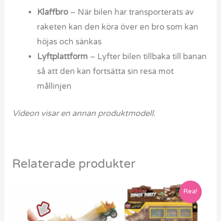
Klaffbro
– När bilen har transporterats av
raketen kan den köra över en bro som kan
höjas och sänkas
Lyftplattform
– Lyfter bilen tillbaka till banan
så att den kan fortsätta sin resa mot
mållinjen
Videon visar en annan produktmodell.
Relaterade produkter
Det
Det
Rea!
ursprungliga
nuvarande
priset
priset
var:
är: