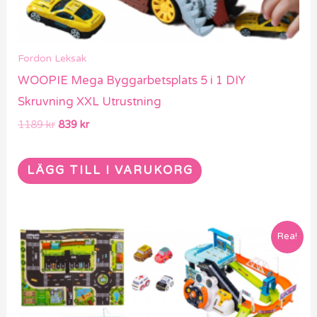
Fordon Leksak
WOOPIE Mega Byggarbetsplats 5 i 1 DIY
Skruvning XXL Utrustning
1189
kr
839
kr
LÄGG TILL I VARUKORG
Det
Det
Rea!
ursprungliga
nuvarande
priset
priset
var:
är:
1069 kr.
749 kr.