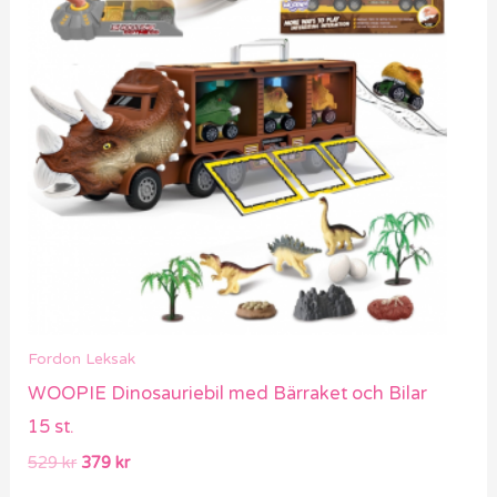
529 kr.
379 kr.
Fordon Leksak
WOOPIE Dinosauriebil med Bärraket och Bilar
15 st.
529
kr
379
kr