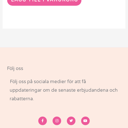
LÄGG TILL I VARUKORG
Följ oss
Följ oss på sociala medier för att få
uppdateringar om de senaste erbjudandena och
rabatterna.
F
I
T
Y
a
n
w
o
c
s
i
u
e
t
t
t