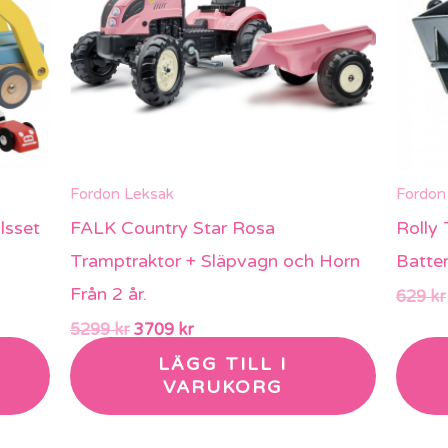
Fordon Leksak
Fordon
lsset
FALK Country Star Rosa
Rolly
Tramptraktor + Släpvagn och Horn
Batter
Från 2 år.
629
kr
5299
kr
3709
kr
LÄGG TILL I
VARUKORG