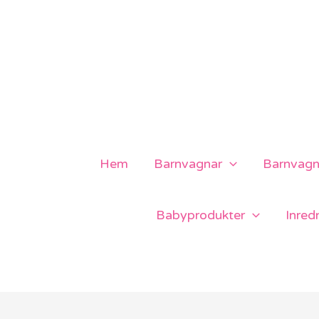
Hoppa
till
innehåll
Hem
Barnvagnar
Barnvagns
Babyprodukter
Inred