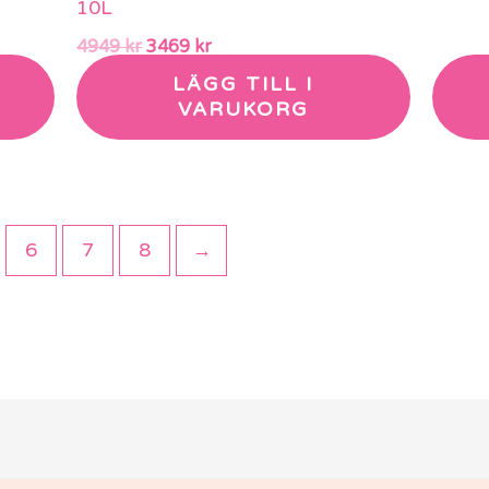
10L
4949
kr
3469
kr
LÄGG TILL I
VARUKORG
6
7
8
→