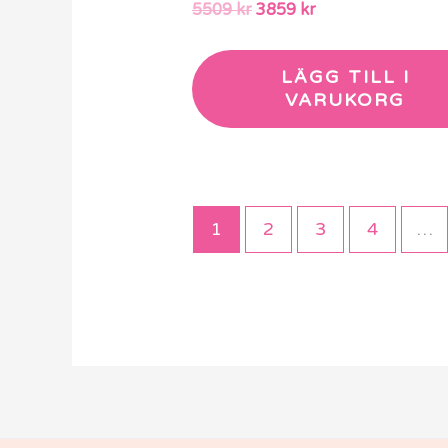
5509
kr
3859
kr
LÄGG TILL I
VARUKORG
1
2
3
4
…