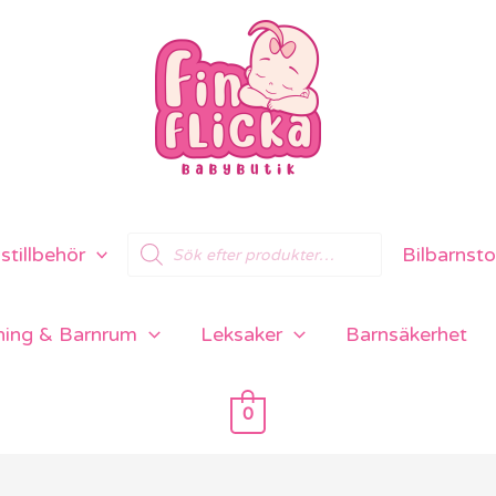
Products
tillbehör
Bilbarnsto
search
ning & Barnrum
Leksaker
Barnsäkerhet
0