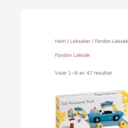
Hem
/
Leksaker
/ Fordon Leksa
Fordon Leksak
Visar 1–6 av 47 resultat
Det
Det
ursprungliga
nuvarande
priset
priset
var:
är:
919 kr.
649 kr.