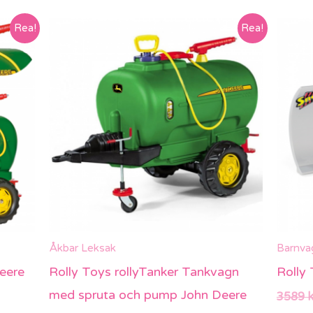
Det
Det
Rea!
Rea!
ursprungliga
nuvarande
priset
priset
var:
är:
4949 kr.
3469 kr.
Åkbar Leksak
Barnva
eere
Rolly Toys rollyTanker Tankvagn
Rolly
med spruta och pump John Deere
3589
k