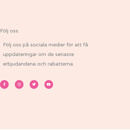
Följ oss
Följ oss på sociala medier för att få
uppdateringar om de senaste
erbjudandena och rabatterna.
F
I
T
Y
a
n
w
o
c
s
i
u
e
t
t
t
b
a
t
u
o
g
e
b
o
r
r
e
k
a
-
m
f