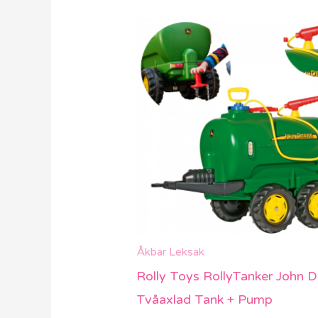
Det
Det
ursprungliga
nuvarande
priset
priset
var:
är:
5509 kr.
3859 kr.
Åkbar Leksak
Rolly Toys RollyTanker John D
Tvåaxlad Tank + Pump