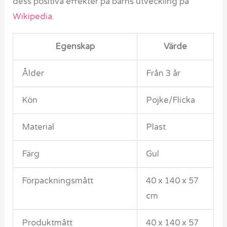
dess positiva effekter på barns utveckling på
Wikipedia
.
Egenskap
Värde
Ålder
Från 3 år
Kön
Pojke/Flicka
Material
Plast
Färg
Gul
Förpackningsmått
40 x 140 x 57
cm
Produktmått
40 x 140 x 57