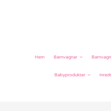
Hoppa
till
innehåll
Hem
Barnvagnar
Barnvagns
Babyprodukter
Inred