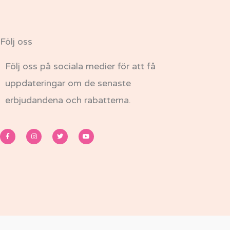
Följ oss
Följ oss på sociala medier för att få
uppdateringar om de senaste
erbjudandena och rabatterna.
F
I
T
Y
a
n
w
o
c
s
i
u
e
t
t
t
b
a
t
u
o
g
e
b
o
r
r
e
k
a
-
m
f