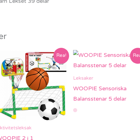
er
Rea!
Re
Leksaker
WOOPIE Sensoriska
Balansstenar 5 delar
ktivitetsleksak
OOPIE 2 i 1