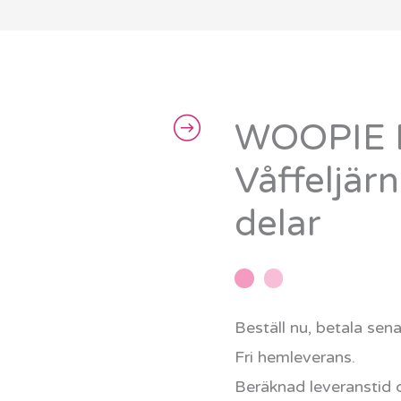
WOOPIE 
WOOPIE
Degset
Våffeljär
Kök
delar
Våffeljärn
Lekset
39
delar
Beställ nu, betala sen
mängd
Fri hemleverans.
Beräknad leveranstid 