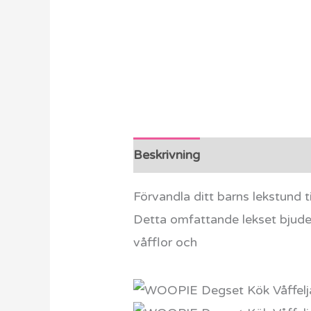
Beskrivning
Ytterligare info
Förvandla ditt barns lekstund 
Detta omfattande lekset bjuder 
våfflor och