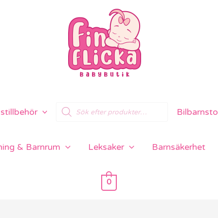
Products
tillbehör
Bilbarnsto
search
ning & Barnrum
Leksaker
Barnsäkerhet
0