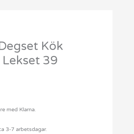
Degset Kök
n Lekset 39
are med Klarna.
ca 3-7 arbetsdagar.