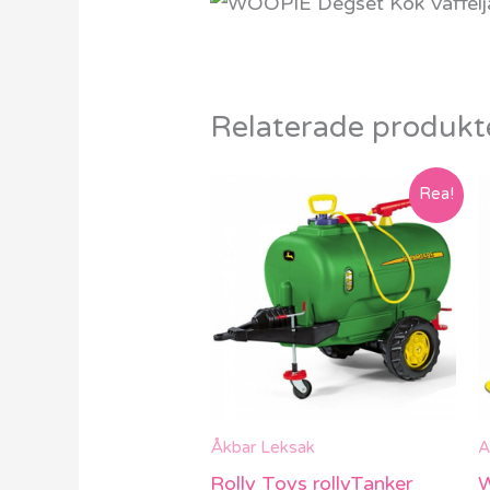
Relaterade produkt
Rea!
Åkbar Leksak
A
Rolly Toys rollyTanker
W