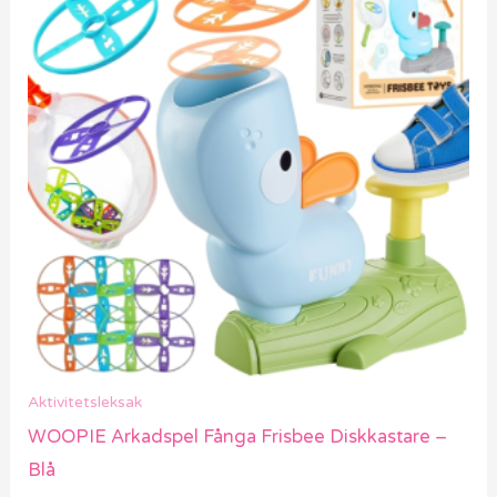
var:
är:
799 kr.
559 kr.
Aktivitetsleksak
WOOPIE Arkadspel Fånga Frisbee Diskkastare –
Blå