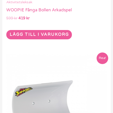
Aktivitetsleksak
WOOPIE Fånga Bollen Arkadspel
599
kr
419
kr
LÄGG TILL I VARUKORG
Det
Det
Rea!
ursprungliga
nuvarande
priset
priset
var:
är:
3589 kr.
2519 kr.