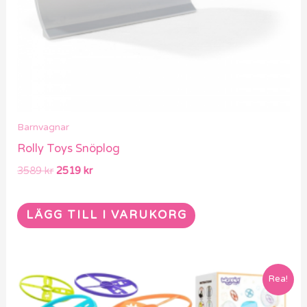
Barnvagnar
Rolly Toys Snöplog
3589
kr
2519
kr
LÄGG TILL I VARUKORG
Det
Det
Rea!
ursprungliga
nuvarande
priset
priset