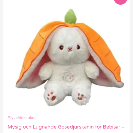
ursprungliga
nuvarande
priset
priset
var:
är:
709 kr.
569 kr.
Plyschleksaker
Mysig och Lugnande Gosedjurskanin för Bebisar –