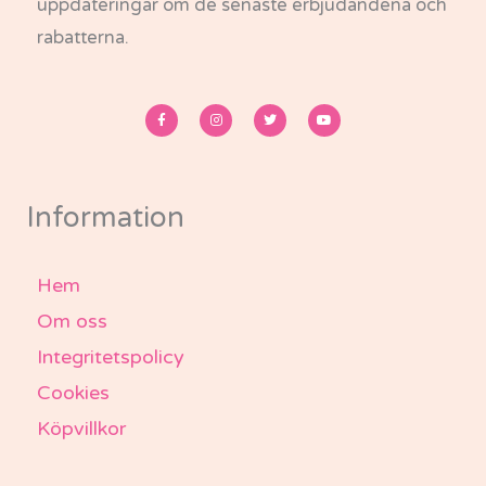
uppdateringar om de senaste erbjudandena och
rabatterna.
F
I
T
Y
a
n
w
o
c
s
i
u
e
t
t
t
b
a
t
u
o
g
e
b
o
r
r
e
k
a
-
m
Information
f
Hem
Om oss
Integritetspolicy
Cookies
Köpvillkor