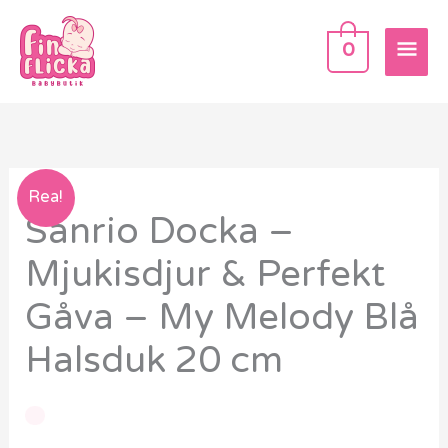
Hoppa
HU
till
0
innehåll
Sanrio
Rea!
Sanrio Docka –
Docka
–
Mjukisdjur & Perfekt
Mjukisdjur
Gåva – My Melody Blå
&
Perfekt
Halsduk 20 cm
Gåva
-
My