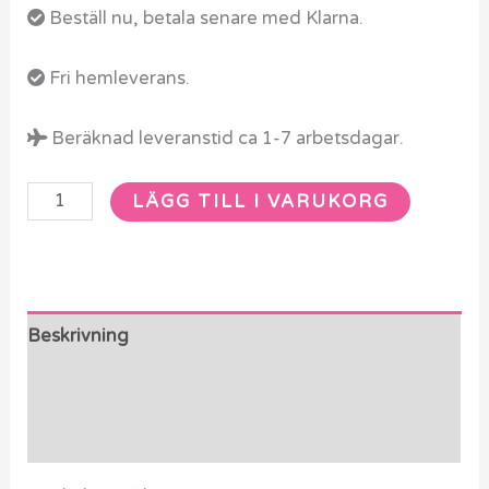
Melody
Beställ nu, betala senare med Klarna.
Blå
Fri hemleverans.
Halsduk
20
Beräknad leveranstid ca 1-7 arbetsdagar.
cm
mängd
LÄGG TILL I VARUKORG
Beskrivning
Ytterligare information
Recensioner (0)