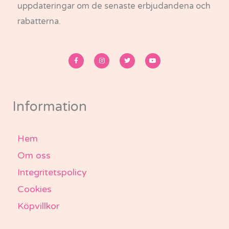
uppdateringar om de senaste erbjudandena och
rabatterna.
F
I
T
Y
a
n
w
o
c
s
i
u
e
t
t
t
b
a
t
u
o
g
e
b
o
r
r
e
k
a
-
m
Information
f
Hem
Om oss
Integritetspolicy
Cookies
Köpvillkor