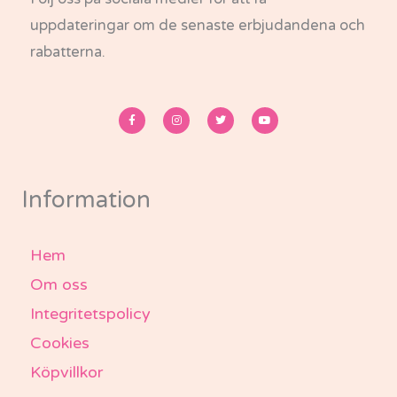
uppdateringar om de senaste erbjudandena och
rabatterna.
F
I
T
Y
a
n
w
o
c
s
i
u
e
t
t
t
b
a
t
u
o
g
e
b
o
r
r
e
k
a
-
m
Information
f
Hem
Om oss
Integritetspolicy
Cookies
Köpvillkor