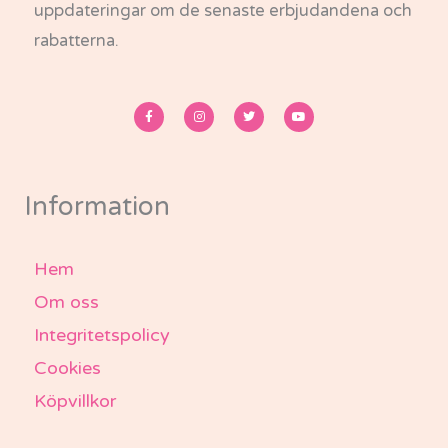
uppdateringar om de senaste erbjudandena och
rabatterna.
F
I
T
Y
a
n
w
o
c
s
i
u
e
t
t
t
b
a
t
u
o
g
e
b
o
r
r
e
k
a
-
m
Information
f
Hem
Om oss
Integritetspolicy
Cookies
Köpvillkor