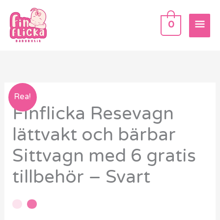
Hoppa
HU
till
0
innehåll
Rea!
Finflicka Resevagn
lättvakt och bärbar
Sittvagn med 6 gratis
tillbehör – Svart