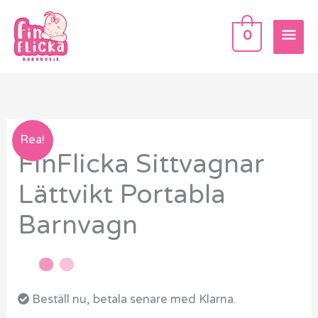
Hoppa
HU
till
0
innehåll
FinFlicka
Rea!
FinFlicka Sittvagnar
Sittvagnar
Lättvikt
Lättvikt Portabla
Portabla
Barnvagn
Barnvagn
mängd
Beställ nu, betala senare med Klarna.