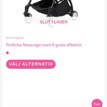
kan
väljas
på
SLUT I LAGER
produktsidan
Barnvagnar
Finflicka Resevagn med 6 gratis tillbehör
VÄLJ ALTERNATIV
Den
Rea!