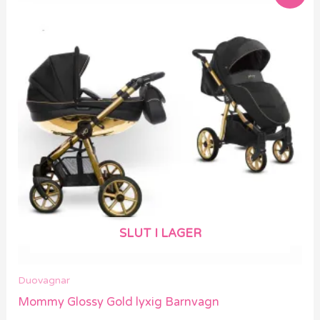
här
produkten
har
flera
varianter.
De
olika
alternativen
kan
väljas
på
SLUT I LAGER
produktsidan
Duovagnar
Mommy Glossy Gold lyxig Barnvagn