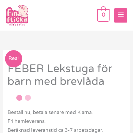
Hoppa
HU
till
0
innehåll
FEBER
Rea!
FEBER Lekstuga för
Lekstuga
för
barn med brevlåda
barn
med
brevlåda
mängd
Beställ nu, betala senare med Klarna.
Fri hemleverans.
Beräknad leveranstid ca 3-7 arbetsdagar.