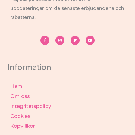
uppdateringar om de senaste erbjudandena och
rabatterna.
F
I
T
Y
a
n
w
o
c
s
i
u
e
t
t
t
b
a
t
u
o
g
e
b
o
r
r
e
k
a
-
m
Information
f
Hem
Om oss
Integritetspolicy
Cookies
Köpvillkor