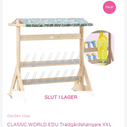
Det
Det
Rea!
ursprungliga
nuvarande
priset
priset
var:
är:
7799 kr.
6249 kr.
SLUT I LAGER
Garden toys
CLASSIC WORLD EDU Trädgårdshängare XXL