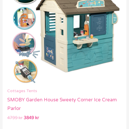
Cottages Tents
SMOBY Garden House Sweety Corner Ice Cream
Parlor
4799
kr
3849
kr