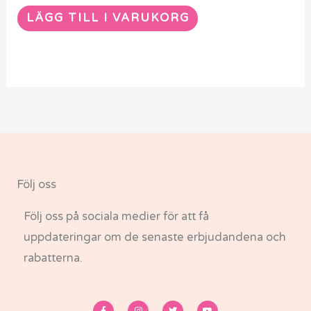
LÄGG TILL I VARUKORG
Följ oss
Följ oss på sociala medier för att få
uppdateringar om de senaste erbjudandena och
rabatterna.
F
I
T
Y
a
n
w
o