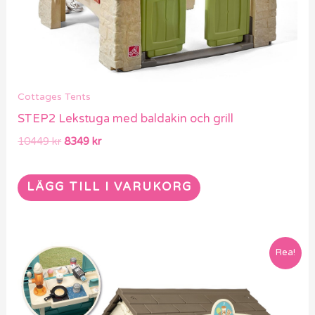
Cottages Tents
STEP2 Lekstuga med baldakin och grill
10449
kr
8349
kr
LÄGG TILL I VARUKORG
Det
Det
Rea!
ursprungliga
nuvarande
priset
priset
var:
är:
4799 kr.
3849 kr.