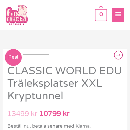
Hoppa
HU
till
0
innehåll
CLASSIC
Det
Det
Rea!
WORLD
CLASSIC WORLD EDU
ursprungliga
nuvarande
EDU
Träleksplatser XXL
Träleksplatser
priset
priset
XXL
Kryptunnel
var:
är:
Kryptunnel
mängd
13499 kr.
10799 kr.
13499
kr
10799
kr
Beställ nu, betala senare med Klarna.