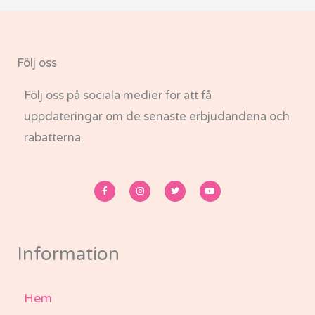
Följ oss
Följ oss på sociala medier för att få
uppdateringar om de senaste erbjudandena och
rabatterna.
F
I
T
Y
a
n
w
o
c
s
i
u
e
t
t
t
b
a
t
u
o
g
e
b
o
r
r
e
k
a
-
m
Information
f
Hem