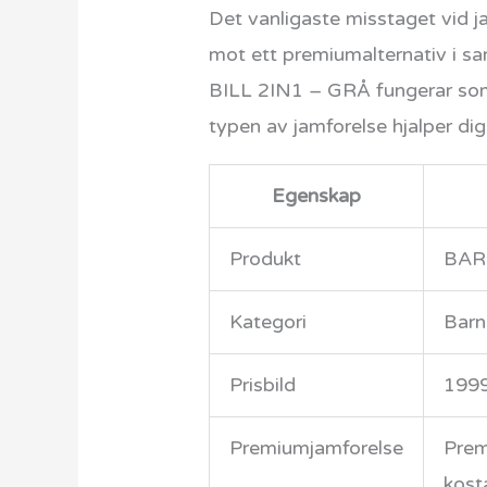
Det vanligaste misstaget vid ja
mot ett premiumalternativ i s
BILL 2IN1 – GRÅ fungerar som e
typen av jamforelse hjalper dig
Egenskap
Produkt
BAR
Kategori
Barn
Prisbild
199
Premiumjamforelse
Prem
kost