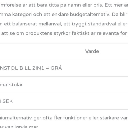
mforelse ar att bara titta pa namn eller pris. Ett mer 
amma kategori och ett enklare budgetalternativ. Da b
tt balanserat mellanval, ett tryggt standardval eller 
 att se om produktens styrkor faktiskt ar relevanta for 
Varde
NSTOL BILL 2IN1 – GRÅ
matstolar
9 SEK
iumalternativ ger ofta fler funktioner eller starkare v
ar vanligtvis mer.