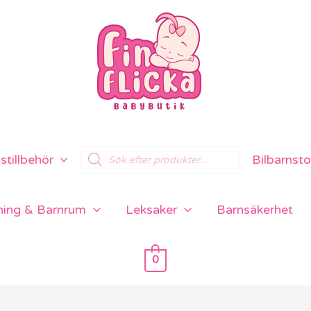
Products
tillbehör
Bilbarnsto
search
ning & Barnrum
Leksaker
Barnsäkerhet
0