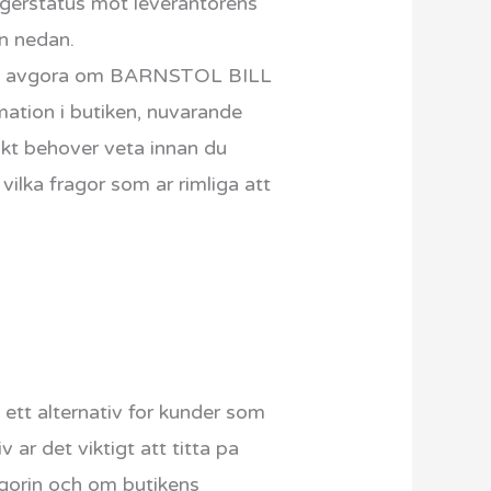
lagerstatus mot leverantorens
en nedan.
ill avgora om BARNSTOL BILL
ation i butiken, nuvarande
iskt behover veta innan du
 vilka fragor som ar rimliga att
tt alternativ for kunder som
 ar det viktigt att titta pa
egorin och om butikens