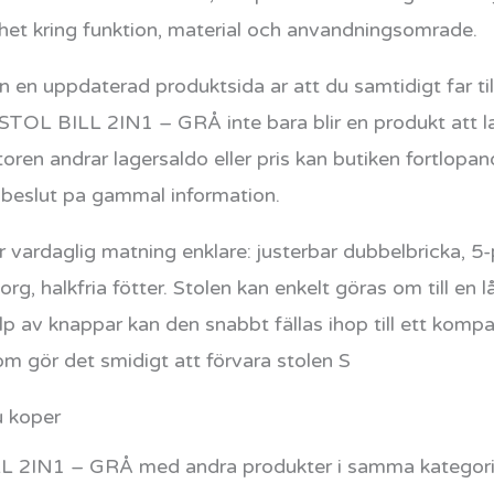
gghet kring funktion, material och anvandningsomrade.
 en uppdaterad produktsida ar att du samtidigt far tillg
STOL BILL 2IN1 – GRÅ inte bara blir en produkt att la
toren andrar lagersaldo eller pris kan butiken fortlopa
r beslut pa gammal information.
r vardaglig matning enklare: justerbar dubbelbricka, 5
korg, halkfria fötter. Stolen kan enkelt göras om till en
p av knappar kan den snabbt fällas ihop till ett kompa
m gör det smidigt att förvara stolen S
u koper
2IN1 – GRÅ med andra produkter i samma kategori b