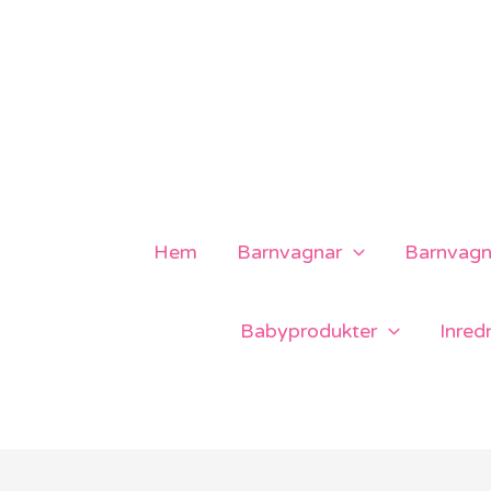
Hoppa
till
innehåll
Hem
Barnvagnar
Barnvagns
Babyprodukter
Inred