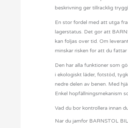
beskrivning ger tillracklig try
En stor fordel med att utga fran
lagerstatus. Det gor att BARN
kan foljas over tid. Om leveran
minskar risken for att du fatta
Den har alla funktioner som gö
i ekologiskt läder, fotstöd, tyg
nedre delen av benen. Med hjäl
Enkel hopfällningsmekanism so
Vad du bor kontrollera innan d
Nar du jamfor BARNSTOL BILL 