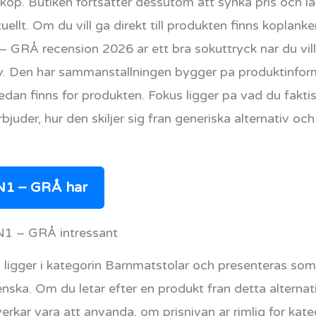
 kop. Butiken fortsatter dessutom att synka pris och 
uellt. Om du vill ga direkt till produkten finns koplank
GRÅ recension 2026 ar ett bra sokuttryck nar du v
 Den har sammanstallningen bygger pa produktinform
redan finns for produkten. Fokus ligger pa vad du fakt
bjuder, hur den skiljer sig fran generiska alternativ och
N1 – GRÅ har
1 – GRÅ intressant
ger i kategorin Barnmatstolar och presenteras som e
enska. Om du letar efter en produkt fran detta alternativ
verkar vara att anvanda, om prisnivan ar rimlig for kat