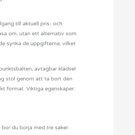
ang till aktuell pris- och
sa om, utan ett alternativ som
nde synka de uppgifterna, vilket
-punktsbälten, avtagbar klädsel
 låg stol genom att ta bort den
kt format. Viktiga egenskaper:
or du borja med tre saker: