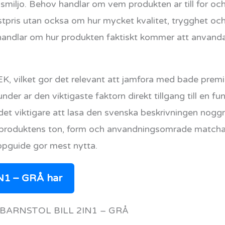
iljo. Behov handlar om vem produkten ar till for och 
stpris utan ocksa om hur mycket kvalitet, trygghet och
andlar om hur produkten faktiskt kommer att anvanda
SEK, vilket gor det relevant att jamfora med bade prem
nder ar den viktigaste faktorn direkt tillgang till en 
 det viktigare att lasa den svenska beskrivningen noggr
m produktens ton, form och anvandningsomrade matchar
pguide gor mest nytta.
N1 – GRÅ har
till BARNSTOL BILL 2IN1 – GRÅ