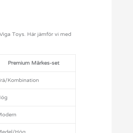
Viga Toys. Här jämför vi med
Premium Märkes-set
rä/Kombination
Hög
Modern
edel/Hög