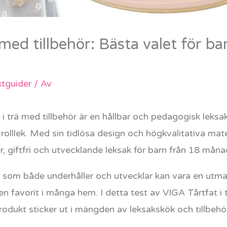
 med tillbehör: Bästa valet för
tguider
/ Av
i trä med tillbehör är en hållbar och pedagogisk leksa
olllek. Med sin tidlösa design och högkvalitativa mate
r, giftfri och utvecklande leksak för barn från 18 måna
en som både underhåller och utvecklar kan vara en ut
 en favorit i många hem. I detta test av VIGA Tårtfat i
produkt sticker ut i mängden av leksakskök och tillbehör