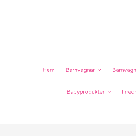
Hoppa
till
innehåll
Hem
Barnvagnar
Barnvagns
Babyprodukter
Inred