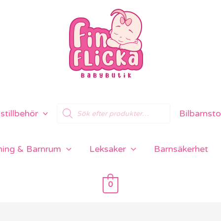
Products
tillbehör
Bilbarnsto
search
ning & Barnrum
Leksaker
Barnsäkerhet
0