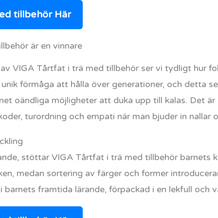
ed tillbehör Här
illbehör är en vinnare
v VIGA Tårtfat i trä med tillbehör ser vi tydligt hur f
n unik förmåga att hålla över generationer, och detta s
et oändliga möjligheter att duka upp till kalas. Det är 
a koder, turordning och empati när man bjuder in nallar 
ckling
lande, stöttar VIGA Tårtfat i trä med tillbehör barnets 
riken, medan sortering av färger och former introduce
i barnets framtida lärande, förpackad i en lekfull och 