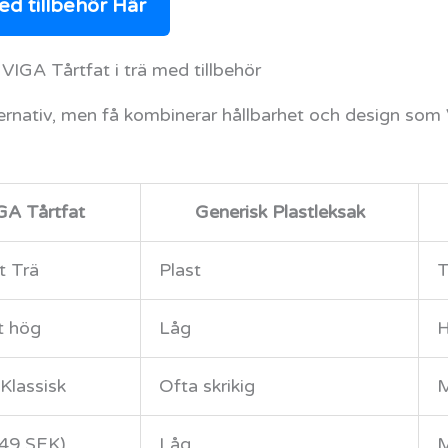
ed tillbehör Här
 VIGA Tårtfat i trä med tillbehör
rnativ, men få kombinerar hållbarhet och design som 
GA Tårtfat
Generisk Plastleksak
t Trä
Plast
T
t hög
Låg
Klassisk
Ofta skrikig
49 SEK)
Låg
M