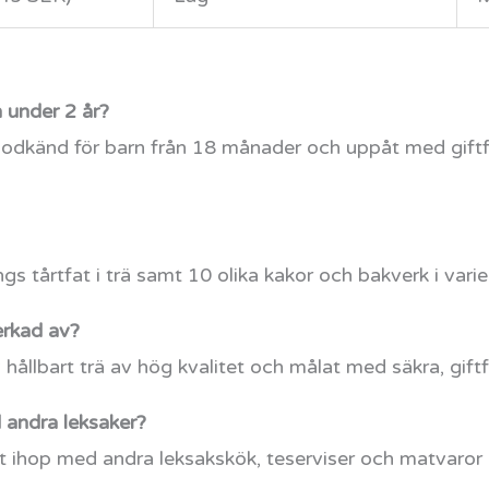
n under 2 år?
 godkänd för barn från 18 månader och uppåt med giftf
ngs tårtfat i trä samt 10 olika kakor och bakverk i vari
verkad av?
 hållbart trä av hög kvalitet och målat med säkra, giftfr
andra leksaker?
 ihop med andra leksakskök, teserviser och matvaror i 