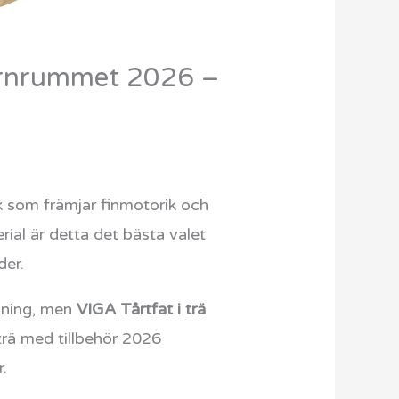
 barnrummet 2026 –
k som främjar finmotorik och
rial är detta det bästa valet
der.
maning, men
VIGA Tårtfat i trä
 trä med tillbehör 2026
.