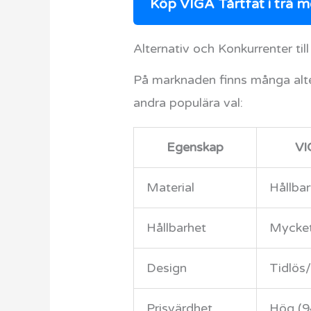
Köp VIGA Tårtfat i trä m
Alternativ och Konkurrenter till
På marknaden finns många alte
andra populära val:
Egenskap
VI
Material
Hållbar
Hållbarhet
Mycke
Design
Tidlös/
Prisvärdhet
Hög (9