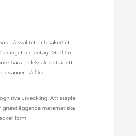
okus på kvalitet och säkerhet
et är inget undantag. Med tio
inte bara en leksak; det är ett
och vänner på fika.
kognitiva utveckling. Att stapla
rar grundläggande matematiska
vacker form.