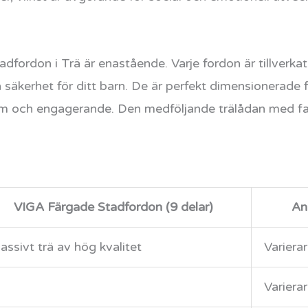
fordon i Trä är enastående. Varje fordon är tillverkat 
ch säkerhet för ditt barn. De är perfekt dimensionerade
väm och engagerande. Den medföljande trälådan med fac
VIGA Färgade Stadfordon (9 delar)
An
ssivt trä av hög kvalitet
Varierar
Varierar