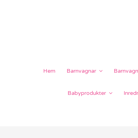
Hoppa
till
innehåll
Hem
Barnvagnar
Barnvagns
Babyprodukter
Inred