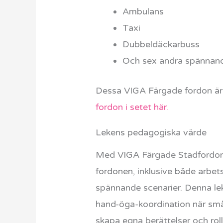
Ambulans
Taxi
Dubbeldäckarbuss
Och sex andra spännand
Dessa VIGA Färgade fordon är i
fordon i setet här.
Lekens pedagogiska värde
Med VIGA Färgade Stadfordon i 
fordonen, inklusive både arbet
spännande scenarier. Denna lek
hand-öga-koordination när små
skapa egna berättelser och roll