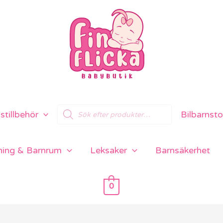
Products
tillbehör
Bilbarnsto
search
ning & Barnrum
Leksaker
Barnsäkerhet
0