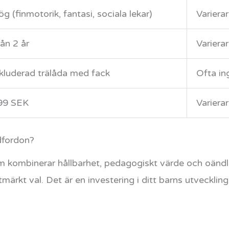
g (finmotorik, fantasi, sociala lekar)
Varierar
ån 2 år
Varierar
nkluderad trälåda med fack
Ofta in
99 SEK
Varierar
dfordon?
m kombinerar hållbarhet, pedagogiskt värde och oändli
märkt val. Det är en investering i ditt barns utvecklin