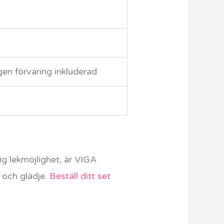
gen förvaring inkluderad
g lekmöjlighet, är VIGA
g och glädje.
Beställ ditt set