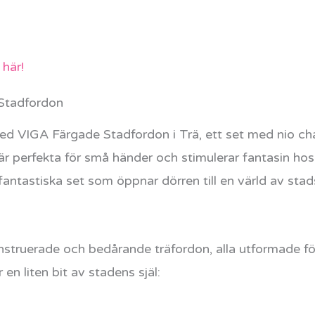
här!
 Stadfordon
med VIGA Färgade Stadfordon i Trä, ett set med nio ch
 perfekta för små händer och stimulerar fantasin hos b
antastiska set som öppnar dörren till en värld av stad
nstruerade och bedårande träfordon, alla utformade för a
 en liten bit av stadens själ: