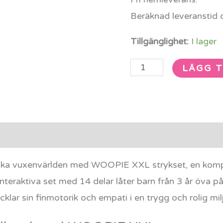
mängd
Beräknad leveranstid 
Tillgänglighet:
I lager
LÄGG T
rmation
Recensioner (0)
orska vuxenvärlden med WOOPIE XXL strykset, en komp
tta interaktiva set med 14 delar låter barn från 3 år öv
ecklar sin finmotorik och empati i en trygg och rolig 