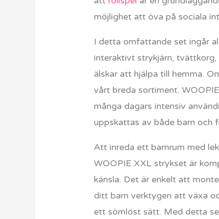
att
rollspel
är en grundläggande
möjlighet att öva på sociala in
I detta omfattande set ingår al
interaktivt strykjärn, tvättkor
älskar att hjälpa till hemma. O
vårt breda sortiment. WOOPIE XXL
många dagars intensiv användn
uppskattas av både barn och fö
Att inreda ett barnrum med leks
WOOPIE XXL strykset är kompakt 
känsla. Det är enkelt att monte
ditt barn verktygen att växa o
ett sömlöst sätt. Med detta set