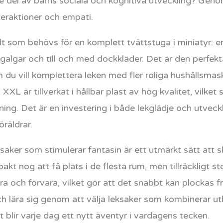
 del av barns sociala och kognitiva utveckling? Genom 
teraktioner och empati.
lt som behövs för en komplett tvättstuga i miniatyr: en
g, galgar och till och med dockkläder. Det är den perfe
m du vill komplettera leken med fler roliga hushållsma
 är tillverkat i hållbar plast av hög kvalitet, vilket s
ing. Det är en investering i både lekglädje och utvec
räldrar.
aker som stimulerar fantasin är ett utmärkt sätt att s
nog att få plats i de flesta rum, men tillräckligt sto
ra och förvara, vilket gör att det snabbt kan plockas fr
ch lära sig genom att välja leksaker som kombinerar ut
 blir varje dag ett nytt äventyr i vardagens tecken.