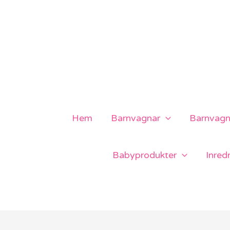
Hoppa
till
innehåll
Hem
Barnvagnar
Barnvagns
Babyprodukter
Inred