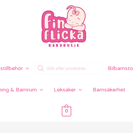
Products
tillbehör
Bilbarnsto
search
ning & Barnrum
Leksaker
Barnsäkerhet
0