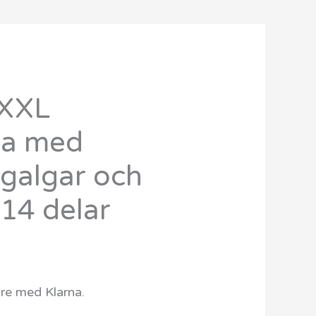
XXL
da med
 galgar och
 14 delar
are med Klarna.