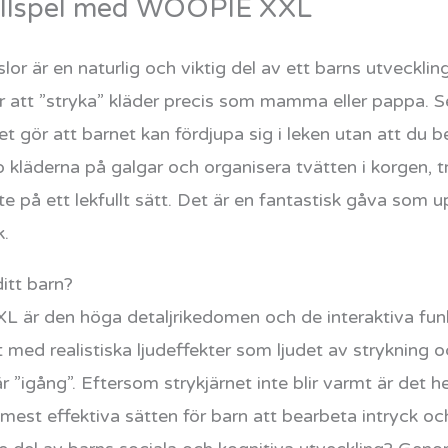
rollspel med WOOPIE XXL
lor är en naturlig och viktig del av ett barns utveckli
för att ”stryka” kläder precis som mamma eller pappa. S
lket gör att barnet kan fördjupa sig i leken utan att du
 kläderna på galgar och organisera tvätten i korgen, t
te på ett lekfullt sätt. Det är en fantastisk gåva som 
k.
itt barn?
r den höga detaljrikedomen och de interaktiva funkti
at med realistiska ljudeffekter som ljudet av strykning
”igång”. Eftersom strykjärnet inte blir varmt är det he
 mest effektiva sätten för barn att bearbeta intryck oc