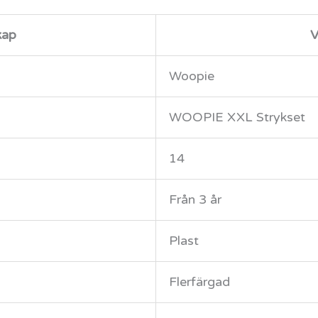
kap
V
Woopie
WOOPIE XXL Strykset
14
Från 3 år
Plast
Flerfärgad