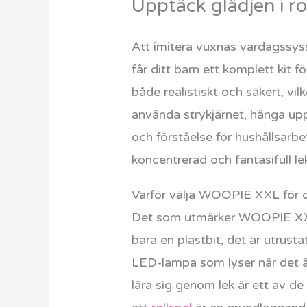
Upptäck glädjen i 
Att imitera vuxnas vardagssyss
får ditt barn ett komplett kit 
både realistiskt och säkert, vi
använda strykjärnet, hänga upp
och förståelse för hushållsarbe
koncentrerad och fantasifull le
Varför välja WOOPIE XXL för d
Det som utmärker WOOPIE XXL ä
bara en plastbit; det är utrust
LED-lampa som lyser när det är 
lära sig genom lek är ett av de