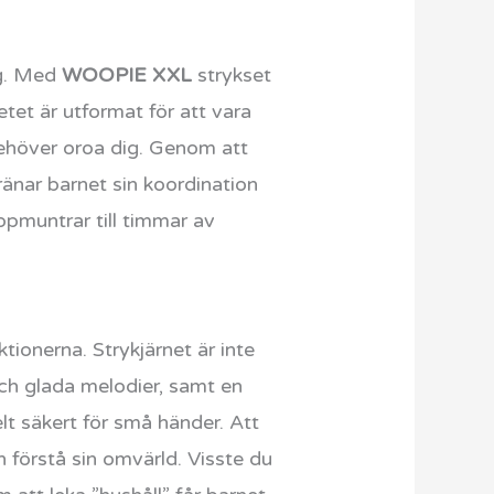
ng. Med
WOOPIE XXL
strykset
etet är utformat för att vara
 behöver oroa dig. Genom att
ränar barnet sin koordination
uppmuntrar till timmar av
onerna. Strykjärnet är inte
 och glada melodier, samt en
lt säkert för små händer. Att
h förstå sin omvärld. Visste du