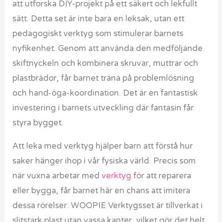
att utforska DIY-projekt på ett säkert och lekfullt
sätt. Detta set är inte bara en leksak, utan ett
pedagogiskt verktyg som stimulerar barnets
nyfikenhet. Genom att använda den medföljande
skiftnyckeln och kombinera skruvar, muttrar och
plastbrädor, får barnet träna på problemlösning
och hand-öga-koordination. Det är en fantastisk
investering i barnets utveckling där fantasin får
styra bygget.
Att leka med verktyg hjälper barn att förstå hur
saker hänger ihop i vår fysiska värld. Precis som
när vuxna arbetar med
verktyg
för att reparera
eller bygga, får barnet här en chans att imitera
dessa rörelser. WOOPIE Verktygsset är tillverkat i
slitstark plast utan vassa kanter, vilket gör det helt