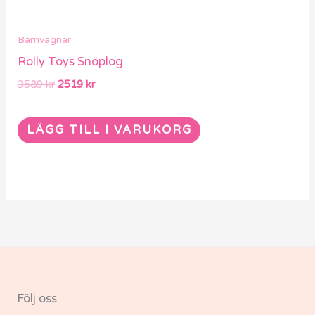
Barnvagnar
Rolly Toys Snöplog
3589
kr
2519
kr
LÄGG TILL I VARUKORG
Följ oss