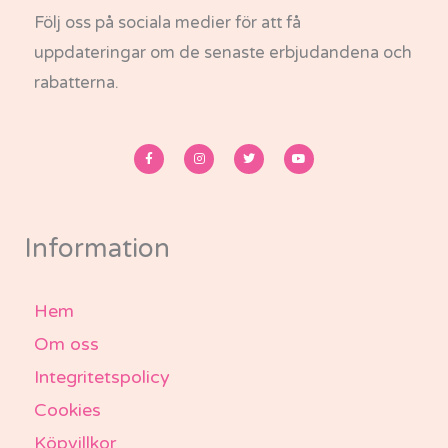
Följ oss på sociala medier för att få
uppdateringar om de senaste erbjudandena och
rabatterna.
F
I
T
Y
a
n
w
o
c
s
i
u
e
t
t
t
b
a
t
u
o
g
e
b
o
r
r
e
k
a
-
m
Information
f
Hem
Om oss
Integritetspolicy
Cookies
Köpvillkor