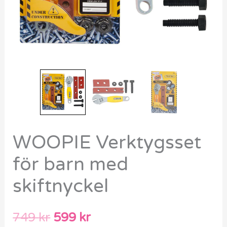
WOOPIE Verktygsset
för barn med
skiftnyckel
749
kr
599
kr