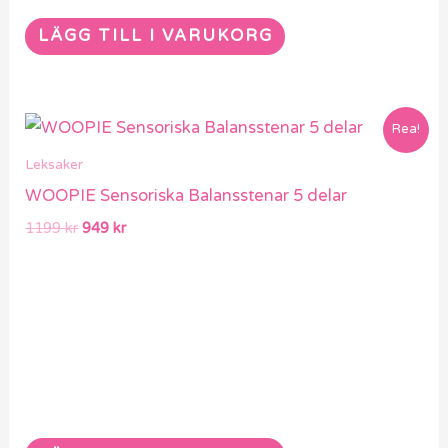
LÄGG TILL I VARUKORG
Det
Det
Rea!
ursprungliga
nuvarande
priset
priset
Leksaker
var:
är:
WOOPIE Sensoriska Balansstenar 5 delar
1199 kr.
949 kr.
1199
kr
949
kr