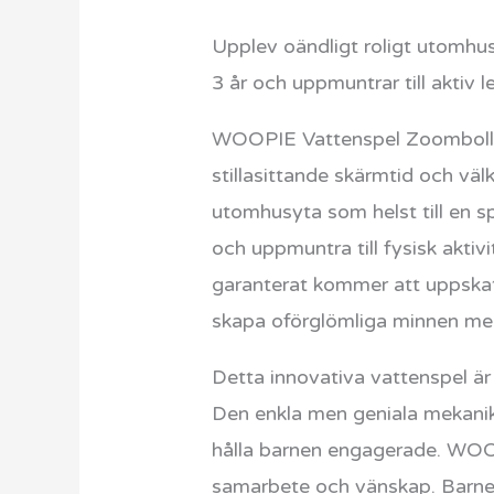
Upplev oändligt roligt utomhu
3 år och uppmuntrar till aktiv l
WOOPIE Vattenspel Zoomboll är 
stillasittande skärmtid och vä
utomhusyta som helst till en sp
och uppmuntra till fysisk aktiv
garanterat kommer att uppskat
skapa oförglömliga minnen m
Detta innovativa vattenspel är 
Den enkla men geniala mekaniken
hålla barnen engagerade. WOOPI
samarbete och vänskap. Barnen