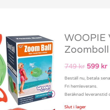
WOOPIE V
Det
Zoomboll
urspru
priset
749
kr
599
kr
var:
ä
Beställ nu, betala sen
749 kr.
Fri hemleverans.
Beräknad leveranstid 
Slut i lager