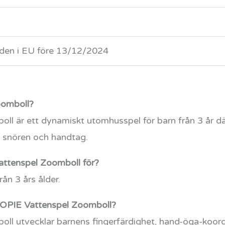
den i EU före 13/12/2024
oomboll?
 är ett dynamiskt utomhusspel för barn från 3 år dä
v snören och handtag.
attenspel Zoomboll för?
rån 3 års ålder.
WOOPIE Vattenspel Zoomboll?
 utvecklar barnens fingerfärdighet, hand-öga-koord