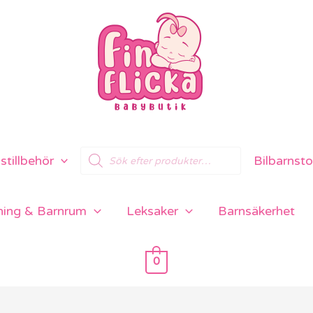
Products
tillbehör
Bilbarnsto
search
ning & Barnrum
Leksaker
Barnsäkerhet
0