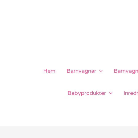
Hoppa
till
innehåll
Hem
Barnvagnar
Barnvagns
Babyprodukter
Inred