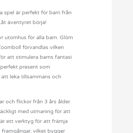
pel är perfekt för barn från
Låt äventyret börja!
yr utomhus för alla barn. Glöm
Zoomboll förvandlas vilken
ör att stimulera barns fantasi
n perfekt present som
att leka tillsammans och
 och flickor från 3 års ålder.
räckligt med utmaning för att
 ett verktyg för att främja
 framgångar, vilket bygger