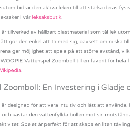
ssutom bidrar den aktiva leken till att stärka deras fys
leksaker i vår
leksaksbutik
.
tillverkad av hållbart plastmaterial som tål lek utom
 gör den enkel att ta med sig, oavsett om ni ska till 
rena ger möjlighet att spela på ett större avstånd, vi
 WOOPIE Vattenspel Zoomboll till en favorit för hela f
Wikipedia
.
oomboll: En Investering i Glädje 
designad för att vara intuitiv och lätt att använda. B
 och kastar den vattenfyllda bollen mot sin motstånd
tivitet. Spelet är perfekt för att skapa en liten tävling