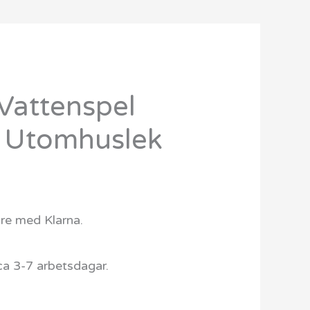
attenspel
Det
 Utomhuslek
ngliga
nuvarande
priset
r:
are med Klarna.
599 kr.
ca 3-7 arbetsdagar.