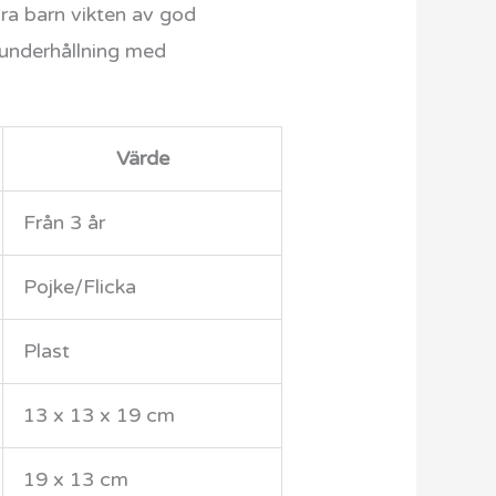
ära barn vikten av god
underhållning med
Värde
Från 3 år
Pojke/Flicka
Plast
13 x 13 x 19 cm
19 x 13 cm