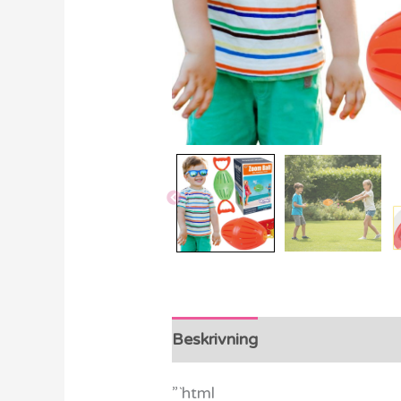
Beskrivning
Ytterligare info
”`html