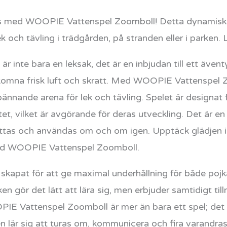
s med WOOPIE Vattenspel Zoomboll! Detta dynamiska s
ek och tävling i trädgården, på stranden eller i parken. 
inte bara en leksak, det är en inbjudan till ett ävent
lkomna frisk luft och skratt. Med WOOPIE Vattenspel 
ännande arena för lek och tävling. Spelet är designat f
itet, vilket är avgörande för deras utveckling. Det är e
tas och användas om och om igen. Upptäck glädjen i 
ed WOOPIE Vattenspel Zoomboll.
skapat för att ge maximal underhållning för både pojkar
 gör det lätt att lära sig, men erbjuder samtidigt till
E Vattenspel Zoomboll är mer än bara ett spel; det är
 lär sig att turas om, kommunicera och fira varandras