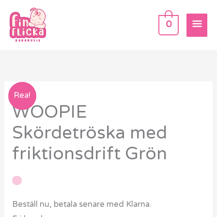
Hoppa
HU
till
0
innehåll
WOOPIE
Rea!
WOOPIE
Skördetröska
med
Skördetröska med
friktionsdrift
friktionsdrift Grön
Grön
mängd
Beställ nu, betala senare med Klarna.