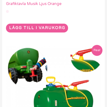
Grafiktavla Musik Ljus Orange
LÄGG TILL I VARUKORG
Rea!