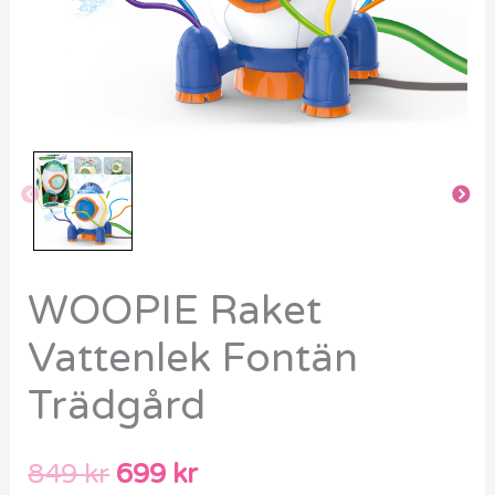
WOOPIE Raket
Vattenlek Fontän
Trädgård
849
kr
699
kr