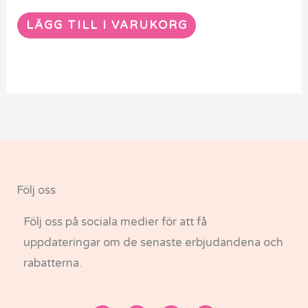
LÄGG TILL I VARUKORG
Följ oss
Följ oss på sociala medier för att få
uppdateringar om de senaste erbjudandena och
rabatterna.
F
I
T
Y