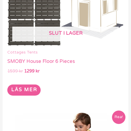
SLUT I LAGER
Cottages Tents
SMOBY House Floor 6 Pieces
1599
kr
1299
kr
LÄS MER
Det
Det
Rea!
ursprungliga
nuvarande
priset
priset