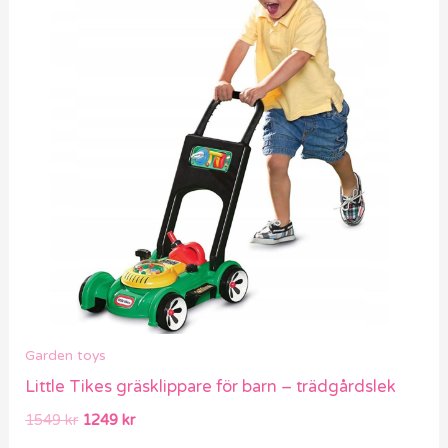
var:
är:
1549 kr.
1249 kr.
Garden toys
Little Tikes gräsklippare för barn – trädgårdslek
1549
kr
1249
kr