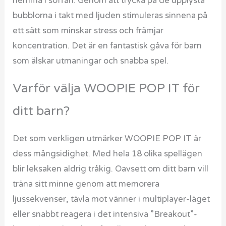
hemma i soffan. Genom att trycka på de upplysta
bubblorna i takt med ljuden stimuleras sinnena på
ett sätt som minskar stress och främjar
koncentration. Det är en fantastisk gåva för barn
som älskar utmaningar och snabba spel.
Varför välja WOOPIE POP IT för
ditt barn?
Det som verkligen utmärker WOOPIE POP IT är
dess mångsidighet. Med hela 18 olika spellägen
blir leksaken aldrig tråkig. Oavsett om ditt barn vill
träna sitt minne genom att memorera
ljussekvenser, tävla mot vänner i multiplayer-läget
eller snabbt reagera i det intensiva ”Breakout”-