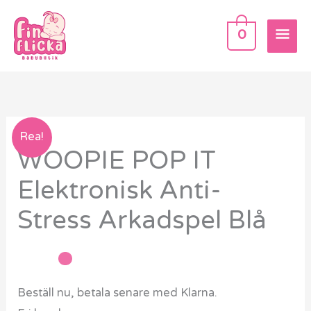
Hoppa
HU
till
0
innehåll
WOOPIE
Rea!
WOOPIE POP IT
POP
IT
Elektronisk Anti-
Elektronisk
Stress Arkadspel Blå
Anti-
Stress
Arkadspel
Blå
Beställ nu, betala senare med Klarna.
mängd