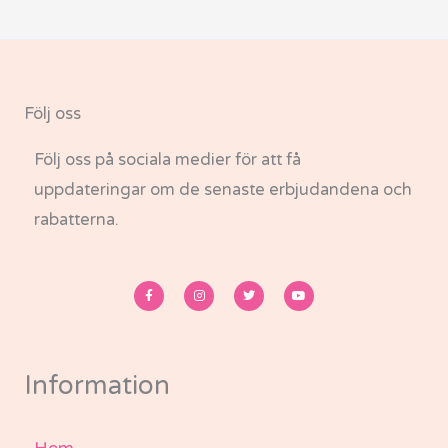
Följ oss
Följ oss på sociala medier för att få
uppdateringar om de senaste erbjudandena och
rabatterna.
F
I
T
Y
a
n
w
o
c
s
i
u
e
t
t
t
b
a
t
u
o
g
e
b
o
r
r
e
k
a
-
m
Information
f