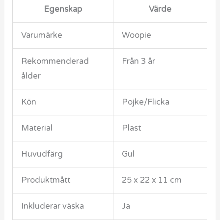
Egenskap
Värde
Varumärke
Woopie
Rekommenderad
Från 3 år
ålder
Kön
Pojke/Flicka
Material
Plast
Huvudfärg
Gul
Produktmått
25 x 22 x 11 cm
Inkluderar väska
Ja