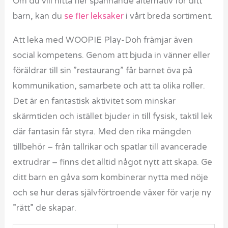
Om du vill hitta fler spännande alternativ för ditt
barn, kan du
se fler leksaker
i vårt breda sortiment.
Att leka med WOOPIE Play-Doh främjar även
social kompetens. Genom att bjuda in vänner eller
föräldrar till sin ”restaurang” får barnet öva på
kommunikation, samarbete och att ta olika roller.
Det är en fantastisk aktivitet som minskar
skärmtiden och istället bjuder in till fysisk, taktil lek
där fantasin får styra. Med den rika mängden
tillbehör – från tallrikar och spatlar till avancerade
extrudrar – finns det alltid något nytt att skapa. Ge
ditt barn en gåva som kombinerar nytta med nöje
och se hur deras självförtroende växer för varje ny
”rätt” de skapar.