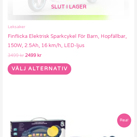
på
SLUT I LAGER
produktsidan
Leksaker
Finflicka Elektrisk Sparkcykel För Barn, Hopfällbar,
150W, 2.5Ah, 16 km/h, LED-ljus
3499
kr
2499
kr
VÄLJ ALTERNATIV
Det
Det
Rea!
ursprungliga
nuvarande
priset
priset
var:
är: