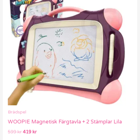
priset
priset
var:
är:
599 kr.
419 kr.
Brädspel
WOOPIE Magnetisk Färgtavla + 2 Stämplar Lila
599
kr
419
kr