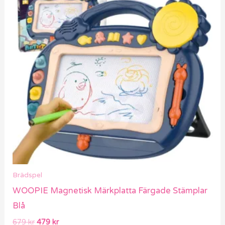
679 kr.
479 kr.
Brädspel
WOOPIE Magnetisk Märkplatta Färgade Stämplar
Blå
679
kr
479
kr