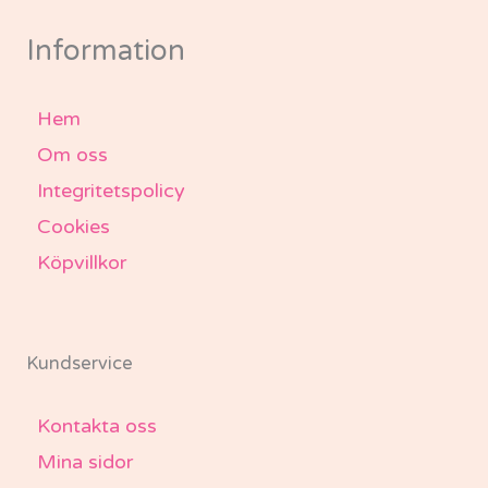
o
r
r
e
k
a
-
m
Information
f
Hem
Om oss
Integritetspolicy
Cookies
Köpvillkor
Kundservice
Kontakta oss
Mina sidor