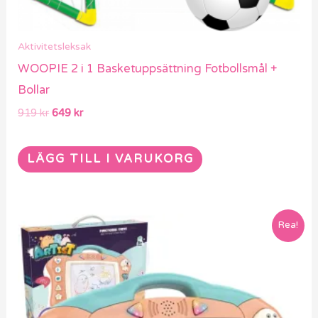
Aktivitetsleksak
WOOPIE 2 i 1 Basketuppsättning Fotbollsmål +
Bollar
919
kr
649
kr
LÄGG TILL I VARUKORG
Det
Det
Rea!
ursprungliga
nuvarande
priset
priset
var:
är:
1069 kr.
749 kr.