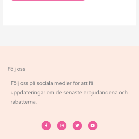
Följ oss
Följ oss på sociala medier för att få
uppdateringar om de senaste erbjudandena och
rabatterna.
F
I
T
Y
a
n
w
o
c
s
i
u
e
t
t
t
b
a
t
u
o
g
e
b