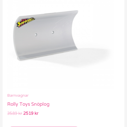
var:
är:
3589 kr.
2519 kr.
Barnvagnar
Rolly Toys Snöplog
3589
kr
2519
kr