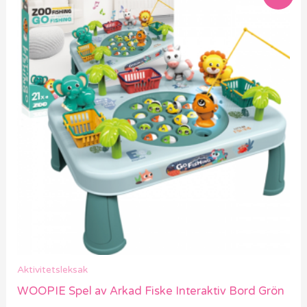
ursprungliga
nuvarande
priset
priset
var:
är:
659 kr.
469 kr.
Aktivitetsleksak
WOOPIE Spel av Arkad Fiske Interaktiv Bord Grön