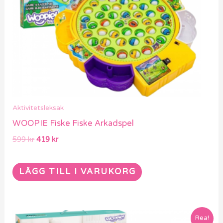
Aktivitetsleksak
WOOPIE Fiske Fiske Arkadspel
599
kr
419
kr
LÄGG TILL I VARUKORG
Det
Det
Rea!