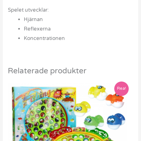
Spelet utvecklar:
Hjärnan
Reflexerna
Koncentrationen
Relaterade produkter
Det
Det
Rea!
ursprungliga
nuvarande
priset
priset
var:
är:
599 kr.
419 kr.