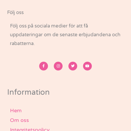
Följ oss
Följ oss på sociala medier för att få
uppdateringar om de senaste erbjudandena och
rabatterna.
F
I
T
Y
a
n
w
o
c
s
i
u
e
t
t
t
b
a
t
u
o
g
e
b
o
r
r
e
k
a
-
m
Information
f
Hem
Om oss
Integritetspolicy