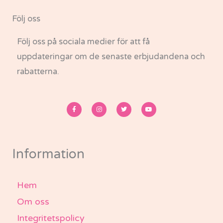
Följ oss
Följ oss på sociala medier för att få
uppdateringar om de senaste erbjudandena och
rabatterna.
F
I
T
Y
a
n
w
o
c
s
i
u
e
t
t
t
b
a
t
u
o
g
e
b
o
r
r
e
k
a
-
m
Information
f
Hem
Om oss
Integritetspolicy