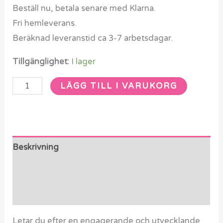
Kryp
Beställ nu, betala senare med Klarna.
mängd
Fri hemleverans.
Beräknad leveranstid ca 3-7 arbetsdagar.
Tillgänglighet:
I lager
LÄGG TILL I VARUKORG
Beskrivning
Ytterligare information
Recensioner (0)
Letar du efter en engagerande och utvecklande