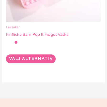
väljas
på
produktsidan
Leksaker
Finflicka Barn Pop It Fidget Väska
VÄLJ ALTERNATIV