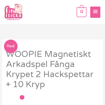
Hoppa
HU
till
0
innehåll
WOOPIE
Rea!
WOOPIE Magnetiskt
Magnetiskt
Arkadspel
Arkadspel Fånga
Fånga
Krypet 2 Hackspettar
Krypet
2
+ 10 Kryp
Hackspettar
+
10