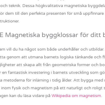
i och teknik. Dessa högkvalitativa magnetiska byggdel
ör dem till den perfekta presenten för små uppfinnare s
truktioner.
 Magnetiska byggklossar för ditt 
tt barn vill du ha något som både underhåller och utbil
etta genom att utmana barnets logiska tänkande och f
jligheter att skapa allt från geometriska former och bo
är en fantastisk investering i barnets utveckling som gö
va metoderna för inlärning i tidig ålder. Att bygga med
inom fysik och magnetism på ett naturligt och roligt s
agen kan du läsa vidare på
Wikipedia om magnetism
.