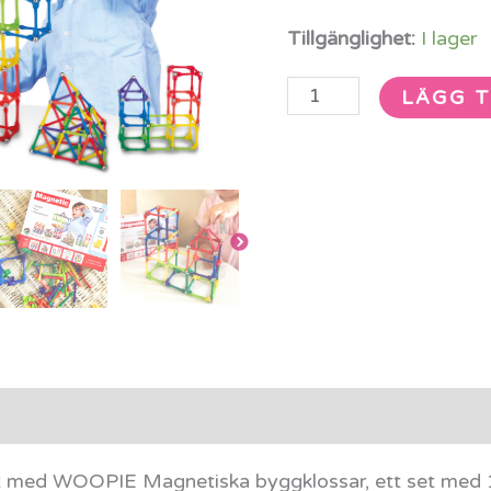
Tillgänglighet:
I lager
LÄGG T
rmation
Recensioner (0)
et med WOOPIE Magnetiska byggklossar, ett set med 1