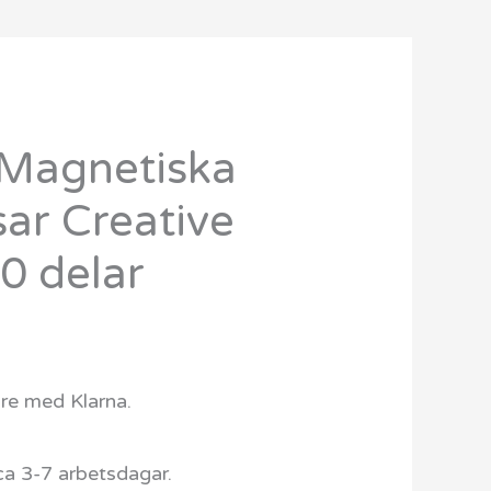
Magnetiska
Det
ar Creative
ngliga
nuvarande
0 delar
priset
r:
799 kr.
are med Klarna.
ca 3-7 arbetsdagar.