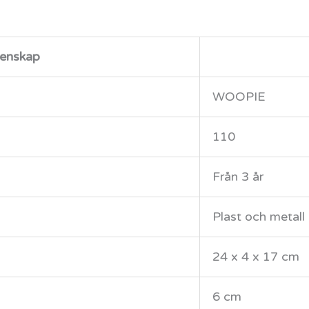
enskap
WOOPIE
110
Från 3 år
Plast och metall
24 x 4 x 17 cm
6 cm