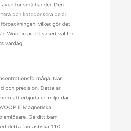
ra även för små händer. Den
rtera och kategorisera delar
 förpackningen, vilket gör det
rån Woopie är ett säkert val för
ts vardag.
oncentrationsförmåga. När
od och precision. Detta är
enom att erbjuda en miljö där
de. WOOPIE Magnetiska
blemlösare. Ge ditt barn
 med detta fantastiska 110-