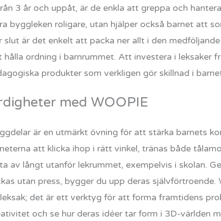
från 3 år och uppåt, är de enkla att greppa och hante
a byggleken roligare, utan hjälper också barnet att so
 slut är det enkelt att packa ner allt i den medföljande
t hålla ordning i barnrummet. Att investera i leksaker f
agogiska produkter som verkligen gör skillnad i barne
färdigheter med WOOPIE
gdelar är en utmärkt övning för att stärka barnets k
eterna att klicka ihop i rätt vinkel, tränas både tålam
ta av långt utanför lekrummet, exempelvis i skolan. G
yckas utan press, bygger du upp deras självförtroen
leksak; det är ett verktyg för att forma framtidens pro
eativitet och se hur deras idéer tar form i 3D-världen