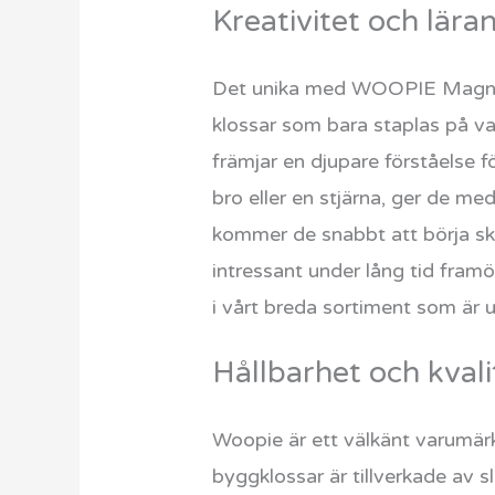
Kreativitet och lära
Det unika med WOOPIE Magnetisk
klossar som bara staplas på var
främjar en djupare förståelse f
bro eller en stjärna, ger de me
kommer de snabbt att börja ska
intressant under lång tid fram
i vårt breda sortiment som är u
Hållbarhet och kvali
Woopie är ett välkänt varumärk
byggklossar är tillverkade av s