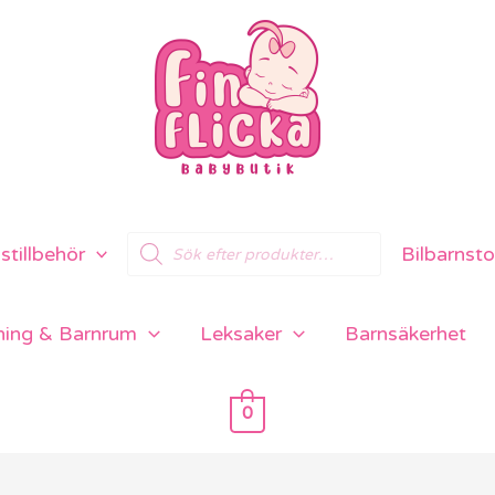
Products
tillbehör
Bilbarnsto
search
ning & Barnrum
Leksaker
Barnsäkerhet
0