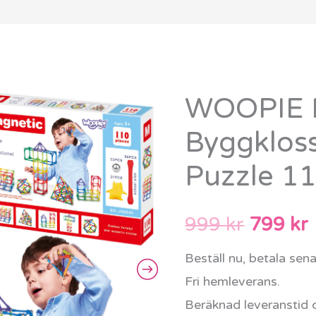
WOOPIE 
WOOPIE
Det
Magnetiska
Byggkloss
urspru
Byggklossar
Puzzle 11
Creative
priset
Puzzle
var:
ä
110
999
kr
799
kr
delar
999 kr.
Beställ nu, betala sen
mängd
Fri hemleverans.
Beräknad leveranstid 