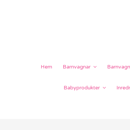
Hoppa
till
innehåll
Hem
Barnvagnar
Barnvagns
Babyprodukter
Inred