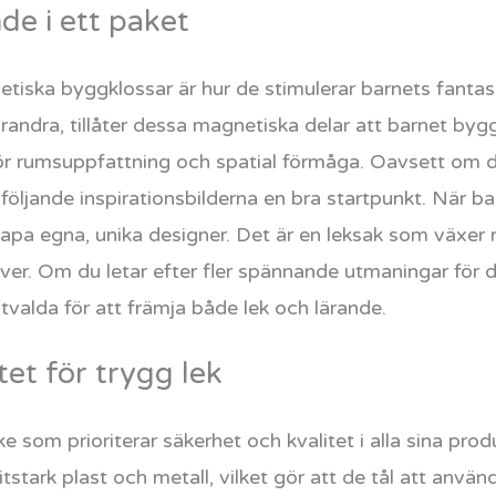
nde i ett paket
a byggklossar är hur de stimulerar barnets fantasi. Ti
andra, tillåter dessa magnetiska delar att barnet bygger
ör rumsuppfattning och spatial förmåga. Oavsett om dit
dföljande inspirationsbilderna en bra startpunkt. När ba
pa egna, unika designer. Det är en leksak som växer 
över. Om du letar efter fler spännande utmaningar för d
tvalda för att främja både lek och lärande.
tet för trygg lek
e som prioriterar säkerhet och kvalitet i alla sina pr
litstark plast och metall, vilket gör att de tål att an