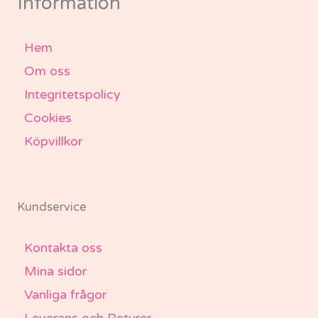
Information
f
Hem
Om oss
Integritetspolicy
Cookies
Köpvillkor
Kundservice
Kontakta oss
Mina sidor
Vanliga frågor
Leverans och Returer