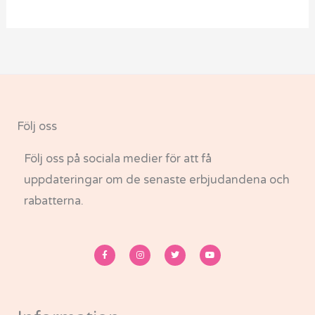
Följ oss
Följ oss på sociala medier för att få
uppdateringar om de senaste erbjudandena och
rabatterna.
F
I
T
Y
a
n
w
o
c
s
i
u
e
t
t
t
b
a
t
u
o
g
e
b
o
r
r
e
k
a
-
m