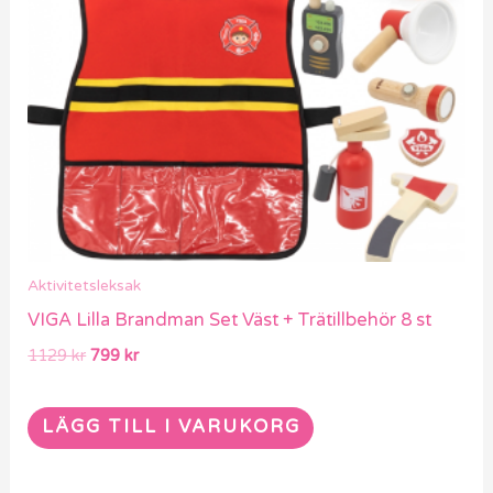
Aktivitetsleksak
VIGA Lilla Brandman Set Väst + Trätillbehör 8 st
1129
kr
799
kr
LÄGG TILL I VARUKORG