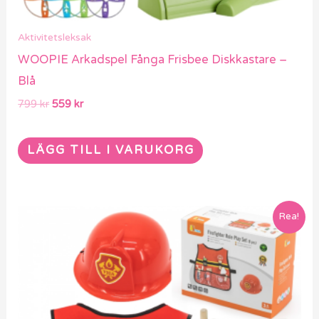
Aktivitetsleksak
WOOPIE Arkadspel Fånga Frisbee Diskkastare –
Blå
799
kr
559
kr
LÄGG TILL I VARUKORG
Det
Det
Rea!
ursprungliga
nuvarande
priset
priset
var:
är:
1129 kr.
799 kr.