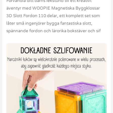
Förvandla ditt barns lekstund till ett kreativt
äventyr med WOOPIE Magnetiska Byggklossar
3D Slott Fordon 110 delar, ett komplett set som
låter små ingenjörer bygga fantastiska slott,
spännande fordon och lärorika bokstäver och sif