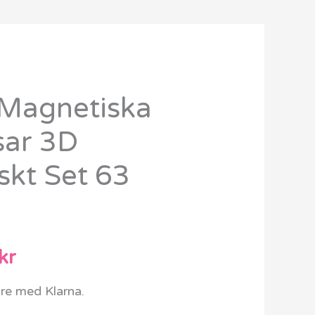
Magnetiska
Det
sar 3D
ungliga
nuvarande
kt Set 63
priset
är:
kr.
1099 kr.
kr
are med Klarna.