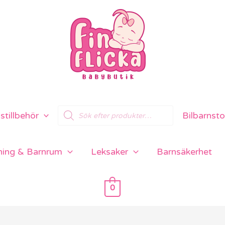
Products
tillbehör
Bilbarnsto
search
ning & Barnrum
Leksaker
Barnsäkerhet
0