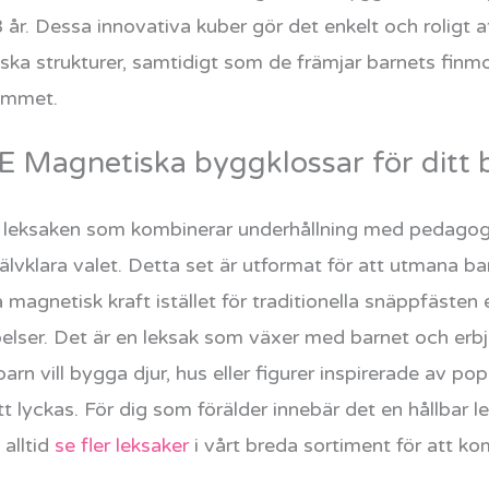
 år. Dessa innovativa kuber gör det enkelt och roligt at
niska strukturer, samtidigt som de främjar barnets fin
hemmet.
 Magnetiska byggklossar för ditt 
ta leksaken som kombinerar underhållning med pedag
lvklara valet. Detta set är utformat för att utmana b
magnetisk kraft istället för traditionella snäppfästen e
lser. Det är en leksak som växer med barnet och erbjud
arn vill bygga djur, hus eller figurer inspirerade av po
att lyckas. För dig som förälder innebär det en hållbar 
 alltid
se fler leksaker
i vårt breda sortiment för att ko