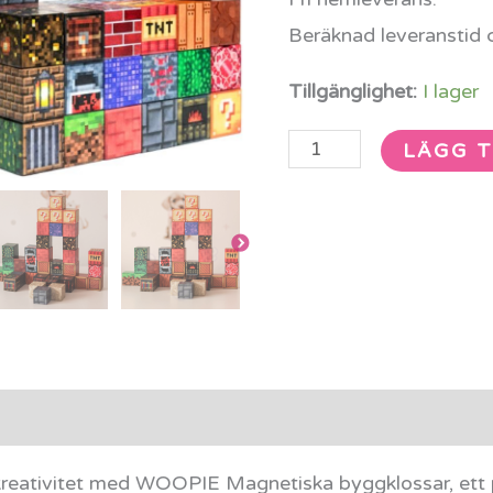
Beräknad leveranstid 
Tillgänglighet:
I lager
LÄGG T
rmation
Recensioner (0)
 kreativitet med WOOPIE Magnetiska byggklossar, et