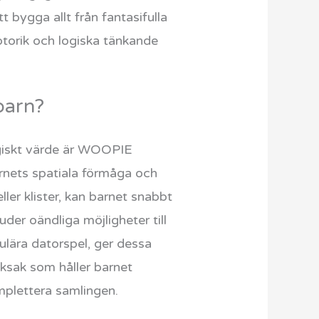
t bygga allt från fantasifulla
motorik och logiska tänkande
barn?
ogiskt värde är WOOPIE
arnets spatiala förmåga och
ller klister, kan barnet snabbt
er oändliga möjligheter till
pulära datorspel, ger dessa
leksak som håller barnet
mplettera samlingen.