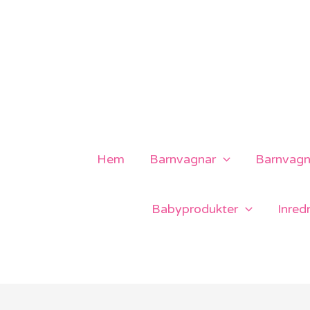
Hoppa
till
innehåll
Hem
Barnvagnar
Barnvagns
Babyprodukter
Inred