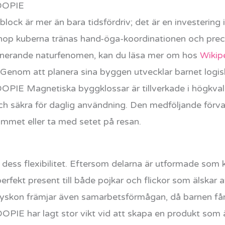
OOPIE
ock är mer än bara tidsfördriv; det är en investering 
hop kuberna tränas hand-öga-koordinationen och precis
inerande naturfenomen, kan du läsa mer om hos
Wikip
tt. Genom att planera sina byggen utvecklar barnet log
OPIE Magnetiska byggklossar är tillverkade i högkvalit
och säkra för daglig användning. Den medföljande för
rummet eller ta med setet på resan.
 dess flexibilitet. Eftersom delarna är utformade som
 perfekt present till både pojkar och flickor som älskar
syskon främjar även samarbetsförmågan, då barnen f
E har lagt stor vikt vid att skapa en produkt som är 