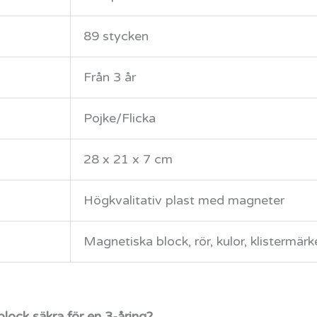
89 stycken
Från 3 år
Pojke/Flicka
28 x 21 x 7 cm
Högkvalitativ plast med magneter
Magnetiska block, rör, kulor, klistermärk
ck säkra för en 3-åring?