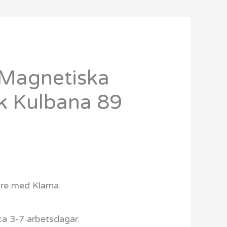
Magnetiska
k Kulbana 89
are med Klarna.
ca 3-7 arbetsdagar.