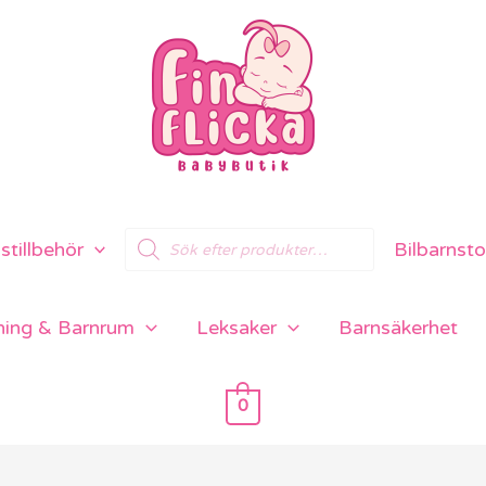
Products
tillbehör
Bilbarnsto
search
ning & Barnrum
Leksaker
Barnsäkerhet
0