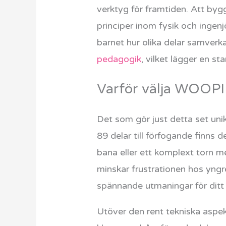
verktyg för framtiden. Att byg
principer inom fysik och ingen
barnet hur olika delar samverka
pedagogik
, vilket lägger en st
Varför välja WOOPI
Det som gör just detta set uni
89 delar till förfogande finns 
bana eller ett komplext torn m
minskar frustrationen hos yngre
spännande utmaningar för ditt
Utöver den rent tekniska aspe