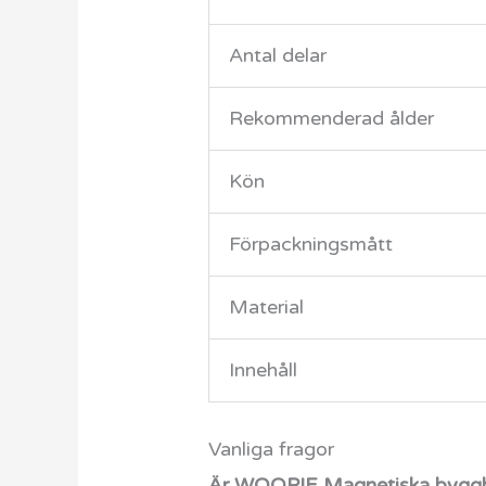
Antal delar
Rekommenderad ålder
Kön
Förpackningsmått
Material
Innehåll
Vanliga fragor
Är WOOPIE Magnetiska byggblo