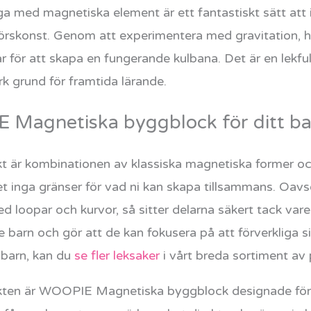
ga med magnetiska element är ett fantastiskt sätt at
jörskonst. Genom att experimentera med gravitation, ha
r för att skapa en fungerande kulbana. Det är en lekfull
ark grund för framtida lärande.
E Magnetiska byggblock för ditt b
kt är kombinationen av klassiska magnetiska former oc
det inga gränser för vad ni kan skapa tillsammans. Oav
ed loopar och kurvor, så sitter delarna säkert tack va
 barn och gör att de kan fokusera på att förverkliga sin
 barn, kan du
se fler leksaker
i vårt breda sortiment av
kten är WOOPIE Magnetiska byggblock designade för a