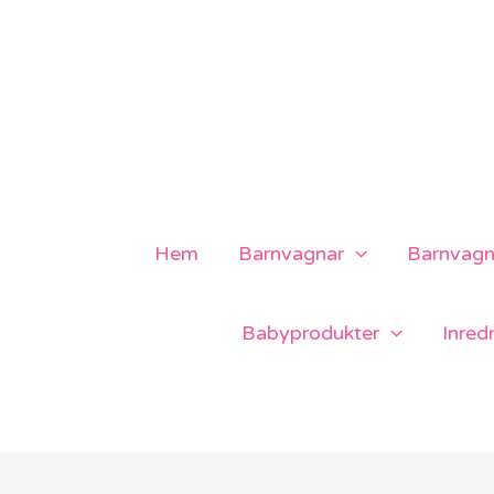
Hoppa
till
innehåll
Hem
Barnvagnar
Barnvagns
Babyprodukter
Inred