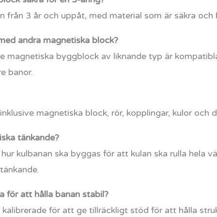
rn från 3 år och uppåt, med material som är säkra och h
med andra magnetiska block?
de magnetiska byggblock av liknande typ är kompatibl
re banor.
 inklusive magnetiska block, rör, kopplingar, kulor och 
giska tänkande?
hur kulbanan ska byggas för att kulan ska rulla hela 
 tänkande.
a för att hålla banan stabil?
librerade för att ge tillräckligt stöd för att hålla stru