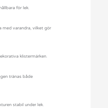
ållbara för lek.
a med varandra, vilket gör
dekorativa klistermärken.
vägen tränas både
kturen stabil under lek.