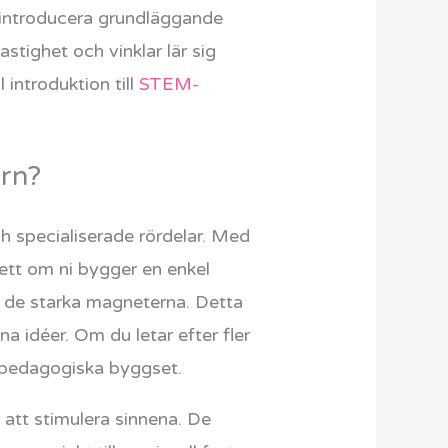
t introducera grundläggande
stighet och vinklar lär sig
 introduktion till
STEM-
arn?
h specialiserade rördelar. Med
sett om ni bygger en enkel
re de starka magneterna. Detta
a idéer. Om du letar efter fler
 pedagogiska byggset.
tt stimulera sinnena. De