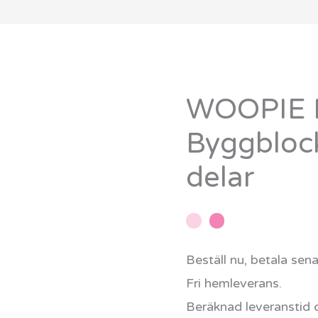
WOOPIE 
WOOPIE
Magnetiska
Byggbloc
Byggblock
delar
Kulbana
89
delar
mängd
Beställ nu, betala sen
Fri hemleverans.
Beräknad leveranstid 