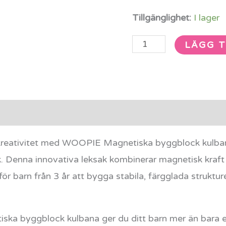
Tillgänglighet:
I lager
LÄGG T
rmation
Recensioner (0)
 kreativitet med WOOPIE Magnetiska byggblock kulban
ek. Denna innovativa leksak kombinerar magnetisk kra
t för barn från 3 år att bygga stabila, färgglada struk
ka byggblock kulbana ger du ditt barn mer än bara e