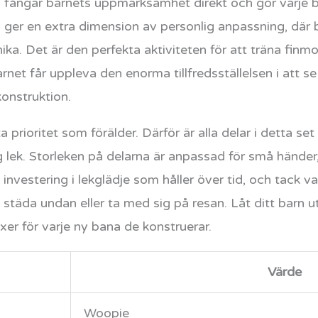
 fångar barnets uppmärksamhet direkt och gör varje bygg
ger en extra dimension av personlig anpassning, där 
ka. Det är den perfekta aktiviteten för att träna finm
et får uppleva den enorma tillfredsställelsen i att se 
konstruktion.
a prioritet som förälder. Därför är alla delar i detta set
g lek. Storleken på delarna är anpassad för små händer, 
investering i lekglädje som håller över tid, och tack 
 städa undan eller ta med sig på resan. Låt ditt barn u
xer för varje ny bana de konstruerar.
Värde
Woopie