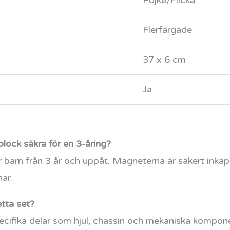
Pojke/Flicka
Flerfärgade
37 x 6 cm
Ja
ck säkra för en 3-åring?
r barn från 3 år och uppåt. Magneterna är säkert inkap
nar.
tta set?
pecifika delar som hjul, chassin och mekaniska kompon