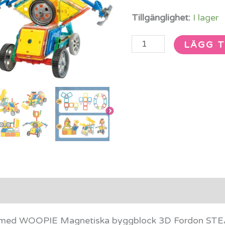
Tillgänglighet:
I lager
LÄGG T
rmation
Recensioner (0)
rt med WOOPIE Magnetiska byggblock 3D Fordon STEA