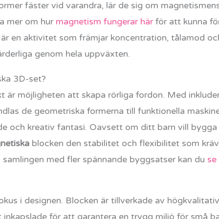
ormer fäster vid varandra, lär de sig om magnetismens
äsa mer om hur
magnetism fungerar här
för att kunna fö
 är en aktivitet som främjar koncentration, tålamod 
värderliga genom hela uppväxten.
ska 3D-set?
t är möjligheten att skapa rörliga fordon. Med inklude
las de geometriska formerna till funktionella maskine
de och kreativ fantasi. Oavsett om ditt barn vill bygg
etiska
blocken den stabilitet och flexibilitet som krävs
ra samlingen med fler spännande byggsatser kan du
se 
okus i designen. Blocken är tillverkade av högkvalitativ
inkapslade för att garantera en trygg miljö för små ba