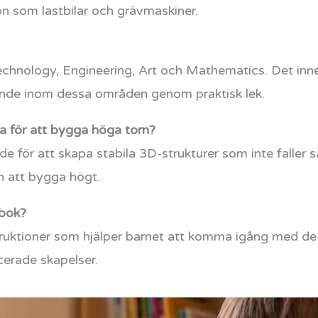
on som lastbilar och grävmaskiner.
chnology, Engineering, Art och Mathematics. Det inne
rande inom dessa områden genom praktisk lek.
ka för att bygga höga torn?
e för att skapa stabila 3D-strukturer som inte faller
rn att bygga högt.
sbok?
struktioner som hjälper barnet att komma igång med de
ncerade skapelser.