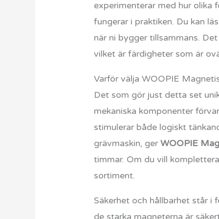
experimenterar med hur olika f
fungerar i praktiken. Du kan l
när ni bygger tillsammans. Det
vilket är färdigheter som är o
Varför välja WOOPIE Magneti
Det som gör just detta set unik
mekaniska komponenter förvand
stimulerar både logiskt tänkan
grävmaskin, ger
WOOPIE Magn
timmar. Om du vill komplette
sortiment.
Säkerhet och hållbarhet står i f
de starka magneterna är säkert 