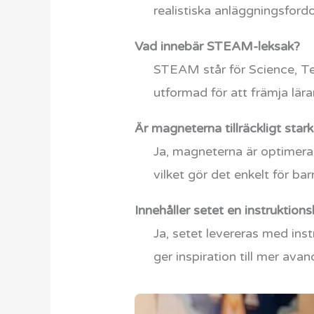
realistiska anläggningsford
Vad innebär STEAM-leksak?
STEAM står för Science, Te
utformad för att främja lä
Är magneterna tillräckligt star
Ja, magneterna är optimerad
vilket gör det enkelt för ba
Innehåller setet en instruktion
Ja, setet levereras med in
ger inspiration till mer ava