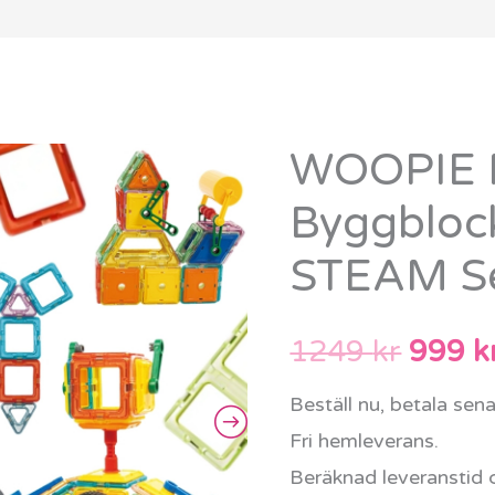
WOOPIE 
WOOPIE
Det
Magnetiska
Byggbloc
urspr
Byggblock
STEAM Se
3D
priset
Fordon
var:
STEAM
1249
kr
999
k
Set
1249 
Beställ nu, betala sen
80
Fri hemleverans.
delar
Beräknad leveranstid 
mängd