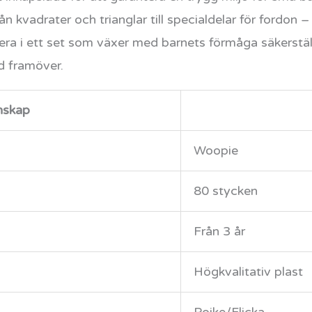
n kvadrater och trianglar till specialdelar för fordon –
ra i ett set som växer med barnets förmåga säkerställe
id framöver.
nskap
Woopie
80 stycken
Från 3 år
Högkvalitativ plast