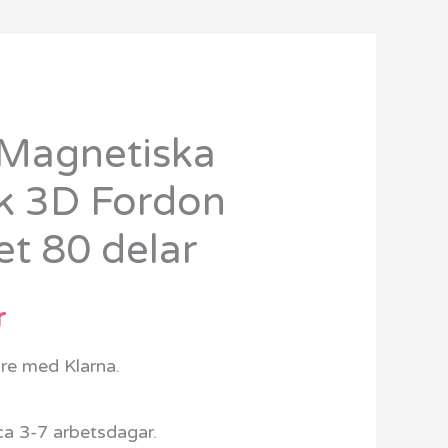
Magnetiska
Det
k 3D Fordon
ungliga
nuvarande
t 80 delar
priset
är:
r
kr.
999 kr.
are med Klarna.
ca 3-7 arbetsdagar.