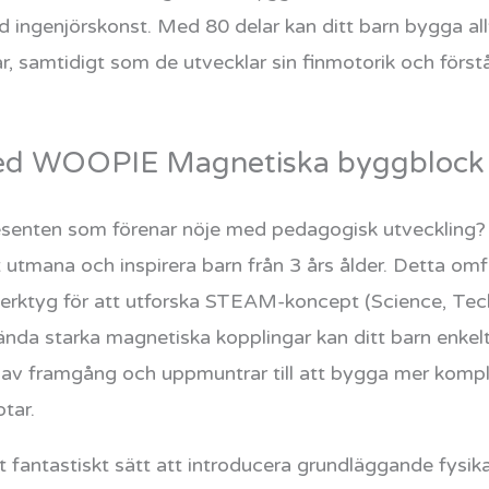
 ingenjörskonst. Med 80 delar kan ditt barn bygga al
ar, samtidigt som de utvecklar sin finmotorik och förs
med WOOPIE Magnetiska byggblock
resenten som förenar nöje med pedagogisk utveckling
 utmana och inspirera barn från 3 års ålder. Detta om
t verktyg för att utforska STEAM-koncept (Science, Tec
da starka magnetiska kopplingar kan ditt barn enkelt 
 av framgång och uppmuntrar till att bygga mer kompl
otar.
fantastiskt sätt att introducera grundläggande fysikal