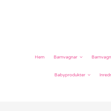
Hoppa
till
innehåll
Hem
Barnvagnar
Barnvagns
Babyprodukter
Inred