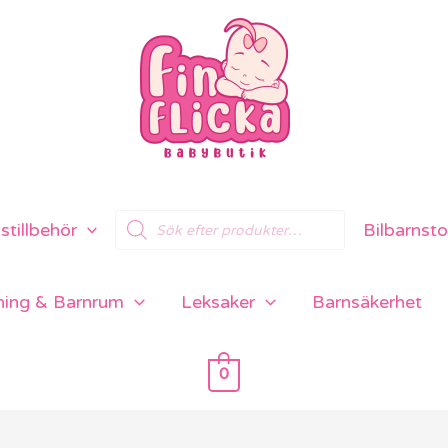
Products
tillbehör
Bilbarnsto
search
ning & Barnrum
Leksaker
Barnsäkerhet
0