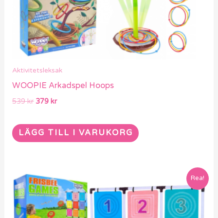
Aktivitetsleksak
WOOPIE Arkadspel Hoops
539
kr
379
kr
LÄGG TILL I VARUKORG
Det
Det
Rea!
ursprungliga
nuvarande
priset
priset
var:
är:
1979 kr.
1389 kr.