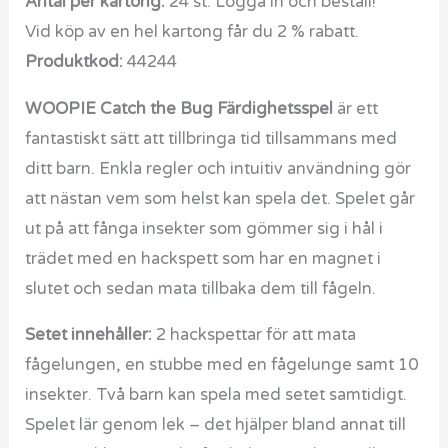
Antal per kartong:
24 st. Logga in och beställ!
Vid köp av en hel kartong får du 2 % rabatt.
Produktkod:
44244
WOOPIE Catch the Bug Färdighetsspel
är ett
fantastiskt sätt att tillbringa tid tillsammans med
ditt barn. Enkla regler och intuitiv användning gör
att nästan vem som helst kan spela det. Spelet går
ut på att fånga insekter som gömmer sig i hål i
trädet med en hackspett som har en magnet i
slutet och sedan mata tillbaka dem till fågeln.
Setet innehåller:
2 hackspettar för att mata
fågelungen, en stubbe med en fågelunge samt 10
insekter. Två barn kan spela med setet samtidigt.
Spelet lär genom lek – det hjälper bland annat till