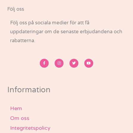
Följ oss
Följ oss på sociala medier för att få
uppdateringar om de senaste erbjudandena och
rabatterna.
F
I
T
Y
a
n
w
o
c
s
i
u
e
t
t
t
b
a
t
u
o
g
e
b
o
r
r
e
k
a
-
m
Information
f
Hem
Om oss
Integritetspolicy