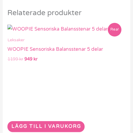
Relaterade produkter
Det
Det
Rea!
ursprungliga
nuvarande
priset
priset
Leksaker
var:
är:
WOOPIE Sensoriska Balansstenar 5 delar
1199 kr.
949 kr.
1199
kr
949
kr
LÄGG TILL I VARUKORG