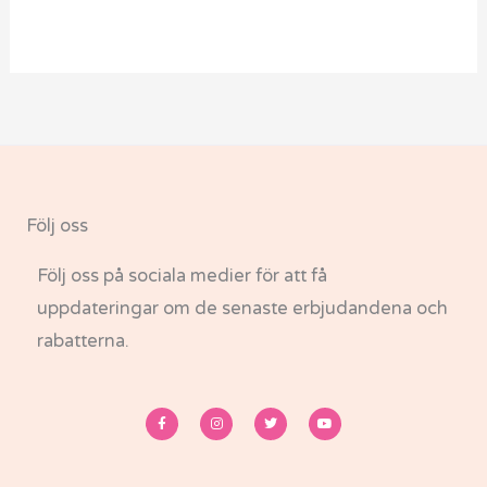
Följ oss
Följ oss på sociala medier för att få
uppdateringar om de senaste erbjudandena och
rabatterna.
F
I
T
Y
a
n
w
o
c
s
i
u
e
t
t
t
b
a
t
u
o
g
e
b
o
r
r
e