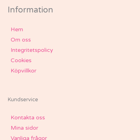
k
a
-
m
Information
f
Hem
Om oss
Integritetspolicy
Cookies
Köpvillkor
Kundservice
Kontakta oss
Mina sidor
Vanliga frågor