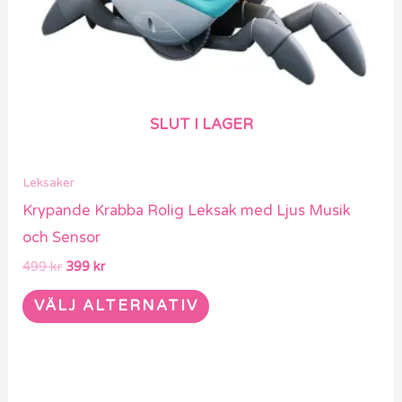
olika
alternativen
kan
väljas
på
SLUT I LAGER
produktsidan
Leksaker
Krypande Krabba Rolig Leksak med Ljus Musik
och Sensor
499
kr
399
kr
VÄLJ ALTERNATIV