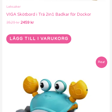
Leksaker
VIGA Skötbord i Trä 2in1 Badkar för Dockor
3529
kr
2459
kr
LÄGG TILL I VARUKORG
Det
Det
Den
Rea!
ursprungliga
nuvarande
här
priset
priset
var:
är:
produkten
499 kr.
399 kr.
har
flera
varianter.
De