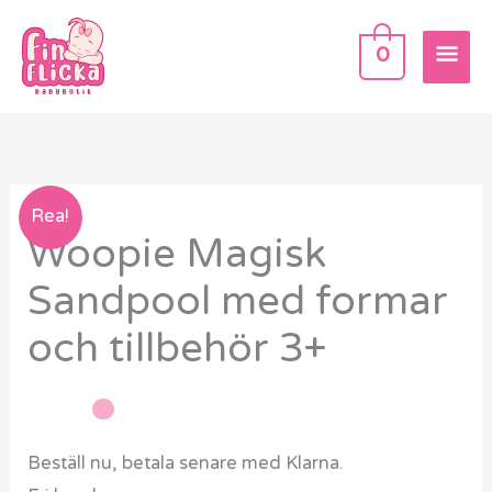
Hoppa
HU
till
0
innehåll
Woopie
Rea!
Woopie Magisk
Magisk
Sandpool
Sandpool med formar
med
och tillbehör 3+
formar
och
tillbehör
3+
Beställ nu, betala senare med Klarna.
mängd