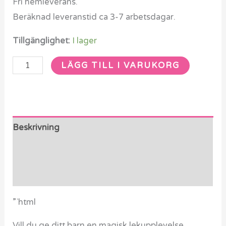
Fri hemleverans.
Beräknad leveranstid ca 3-7 arbetsdagar.
Tillgänglighet:
I lager
LÄGG TILL I VARUKORG
Beskrivning
Ytterligare information
Recensioner (0)
”`html
Vill du ge ditt barn en magisk lekupplevelse