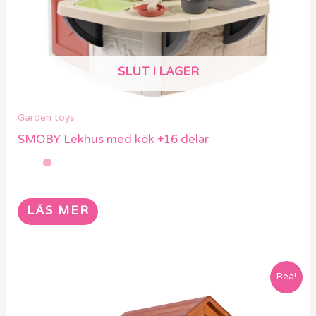
SLUT I LAGER
Garden toys
SMOBY Lekhus med kök +16 delar
LÄS MER
Rea!