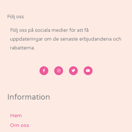
Följ oss
Följ oss på sociala medier för att få
uppdateringar om de senaste erbjudandena och
rabatterna.
F
I
T
Y
a
n
w
o
c
s
i
u
e
t
t
t
b
a
t
u
o
g
e
b
o
r
r
e
k
a
-
m
Information
f
Hem
Om oss