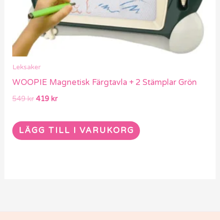
Leksaker
WOOPIE Magnetisk Färgtavla + 2 Stämplar Grön
549
kr
419
kr
LÄGG TILL I VARUKORG