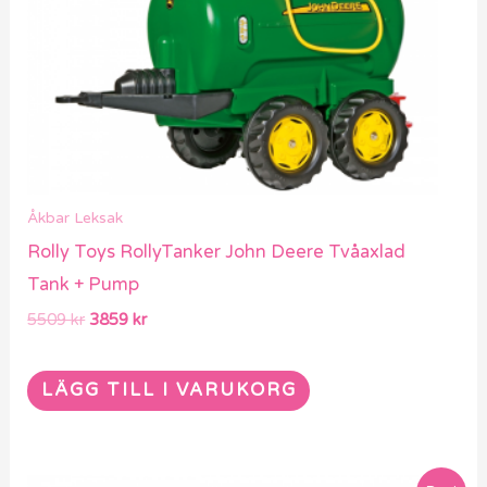
Åkbar Leksak
Rolly Toys RollyTanker John Deere Tvåaxlad
Tank + Pump
5509
kr
3859
kr
LÄGG TILL I VARUKORG
Det
Det