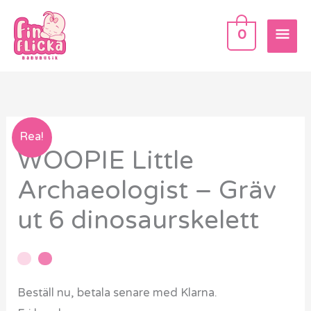
Hoppa
HU
till
0
innehåll
WOOPIE
Rea!
WOOPIE Little
Little
Archaeologist
Archaeologist – Gräv
–
ut 6 dinosaurskelett
Gräv
ut
6
dinosaurskelett
Beställ nu, betala senare med Klarna.
mängd