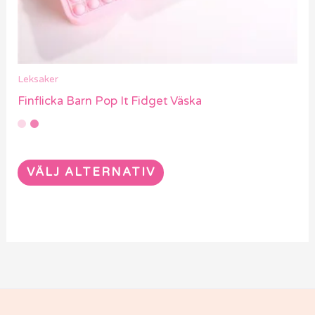
väljas
på
produktsidan
Leksaker
Finflicka Barn Pop It Fidget Väska
VÄLJ ALTERNATIV