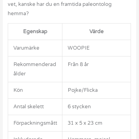
vet, kanske har du en framtida paleontolog
hemma?
Egenskap
Värde
Varumärke
WOOPIE
Rekommenderad
Från 8 år
ålder
Kön
Pojke/Flicka
Antal skelett
6 stycken
Förpackningsmått
31 x 5 x 23 cm