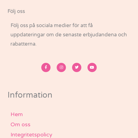
Följ oss
Följ oss på sociala medier för att få
uppdateringar om de senaste erbjudandena och
rabatterna.
F
I
T
Y
a
n
w
o
c
s
i
u
e
t
t
t
b
a
t
u
o
g
e
b
o
r
r
e
k
a
-
m
Information
f
Hem
Om oss
Integritetspolicy