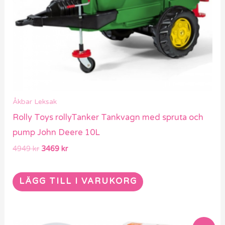
Åkbar Leksak
Rolly Toys rollyTanker Tankvagn med spruta och
pump John Deere 10L
4949
kr
3469
kr
LÄGG TILL I VARUKORG
Det
Det