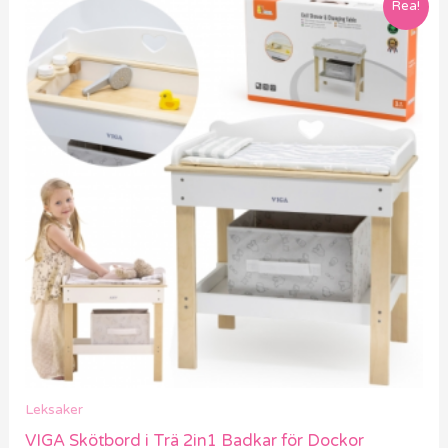
Rea!
ursprungliga
nuvarande
priset
priset
var:
är:
3529 kr.
2459 kr.
Leksaker
VIGA Skötbord i Trä 2in1 Badkar för Dockor