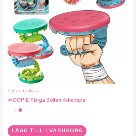
Hem
Om oss
Integritetspolicy
Cookies
Köpvillkor
Kundservice
Kontakta oss
Mina sidor
Vanliga frågor
Leverans och Returer
Spåra din order