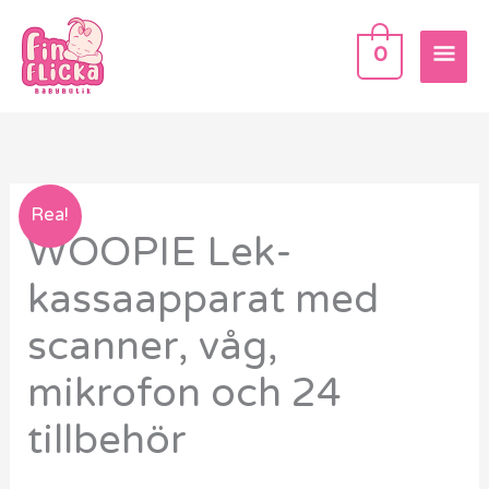
Hoppa
HU
till
0
innehåll
WOOPIE
Rea!
WOOPIE Lek-
Lek-
kassaapparat
kassaapparat med
med
scanner, våg,
scanner,
våg,
mikrofon och 24
mikrofon
tillbehör
och
24