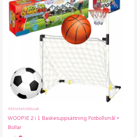
Aktivitetsleksak
VIGA Lilla Brandman Set Väst + Trätillbehör 8 st
LÄGG TILL I VARUKORG
Rea!