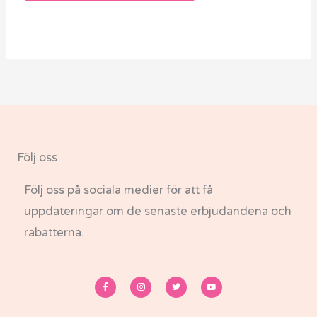
© FinFlicka Babybutik