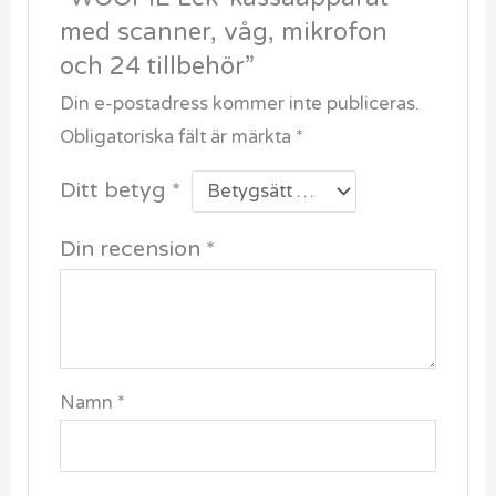
Aktivitetsleksak
WOOPIE 2 i 1 Basketuppsättning Fotbollsmål +
Bollar
LÄGG TILL I VARUKORG