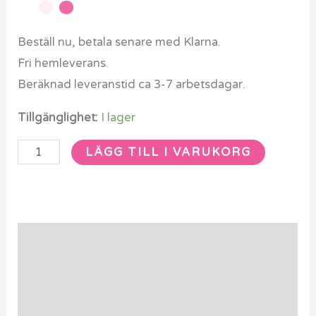
tillbehör
mängd
Beställ nu, betala senare med Klarna.
Fri hemleverans.
Beräknad leveranstid ca 3-7 arbetsdagar.
Tillgänglighet:
I lager
LÄGG TILL I VARUKORG
Beskrivning
Ytterligare information
Recensioner (0)