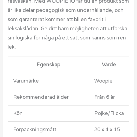
resväskan. Med WOOPIE IQ får du en produkt som
är lika delar pedagogisk som underhållande, och
som garanterat kommer att bli en favorit i
leksakslådan. Ge ditt barn möjligheten att utforska
sin logiska förmåga på ett sätt som känns som ren
lek.
Egenskap
Värde
Varumärke
Woopie
Rekommenderad ålder
Från 6 år
Kön
Pojke/Flicka
Förpackningsmått
20 x 4 x 15