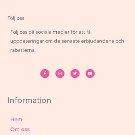
Följ oss
Följ oss på sociala medier för att få
uppdateringar om de senaste erbjudandena och
rabatterna.
F
I
T
Y
a
n
w
o
c
s
i
u
e
t
t
t
b
a
t
u
o
g
e
b
o
r
r
e
k
a
-
m
Information
f
Hem
Om oss