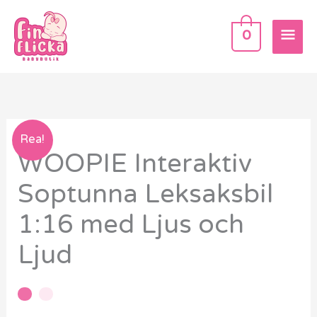
Hoppa
HU
till
0
innehåll
WOOPIE
Rea!
WOOPIE Interaktiv
Interaktiv
Soptunna
Soptunna Leksaksbil
Leksaksbil
1:16 med Ljus och
1:16
med
Ljud
Ljus
och
Ljud