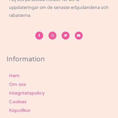
uppdateringar om de senaste erbjudandena och
rabatterna.
F
I
T
Y
a
n
w
o
c
s
i
u
e
t
t
t
b
a
t
u
o
g
e
b
o
r
r
e
k
a
-
m
Information
f
Hem
Om oss
Integritetspolicy
Cookies
Köpvillkor