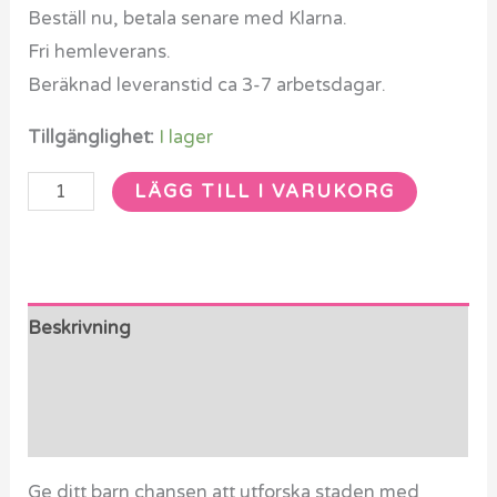
mängd
Beställ nu, betala senare med Klarna.
Fri hemleverans.
Beräknad leveranstid ca 3-7 arbetsdagar.
Tillgänglighet:
I lager
LÄGG TILL I VARUKORG
Beskrivning
Ytterligare information
Recensioner (0)
Ge ditt barn chansen att utforska staden med