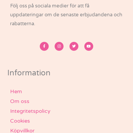
Följ oss på sociala medier för att få
uppdateringar om de senaste erbjudandena och
rabatterna.
F
I
T
Y
a
n
w
o
c
s
i
u
e
t
t
t
b
a
t
u
o
g
e
b
o
r
r
e
k
a
-
m
Information
f
Hem
Om oss
Integritetspolicy
Cookies
Köpvillkor