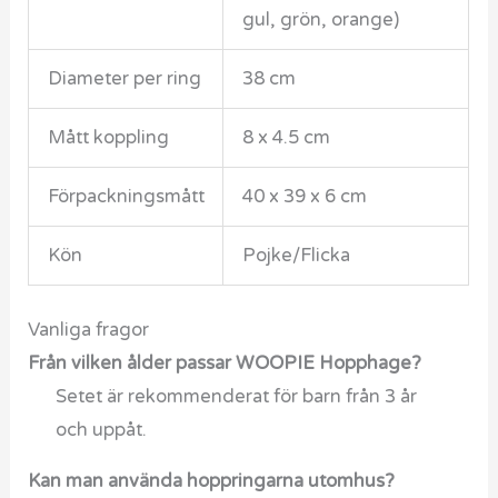
gul, grön, orange)
Diameter per ring
38 cm
Mått koppling
8 x 4.5 cm
Förpackningsmått
40 x 39 x 6 cm
Kön
Pojke/Flicka
Vanliga fragor
Från vilken ålder passar WOOPIE Hopphage?
Setet är rekommenderat för barn från 3 år
och uppåt.
Kan man använda hoppringarna utomhus?