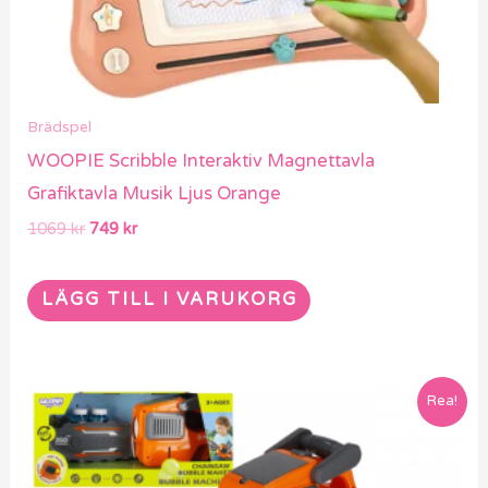
Brädspel
WOOPIE Scribble Interaktiv Magnettavla
Grafiktavla Musik Ljus Orange
1069
kr
749
kr
LÄGG TILL I VARUKORG
Det
Det
Rea!
ursprungliga
nuvarande
priset
priset
var:
är:
659 kr.
469 kr.