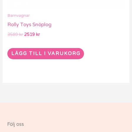
Barnvagnar
Rolly Toys Snöplog
3589
kr
2519
kr
LÄGG TILL I VARUKORG
Följ oss