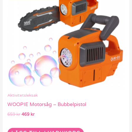
Aktivitetsleksak
WOOPIE Motorsåg – Bubbelpistol
659
kr
469
kr