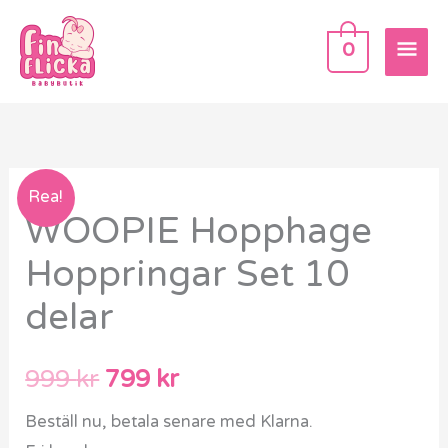
Hoppa
HU
till
0
innehåll
WOOPIE
Det
Det
Rea!
WOOPIE Hopphage
Hopphage
ursprungliga
nuvarande
Hoppringar
Hoppringar Set 10
Set
priset
priset
delar
10
var:
är:
delar
mängd
999 kr.
799 kr.
999
kr
799
kr
Beställ nu, betala senare med Klarna.