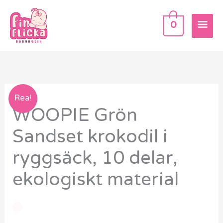
Hoppa
HU
till
0
innehåll
Rea!
WOOPIE Grön
Sandset krokodil i
ryggsäck, 10 delar,
ekologiskt material