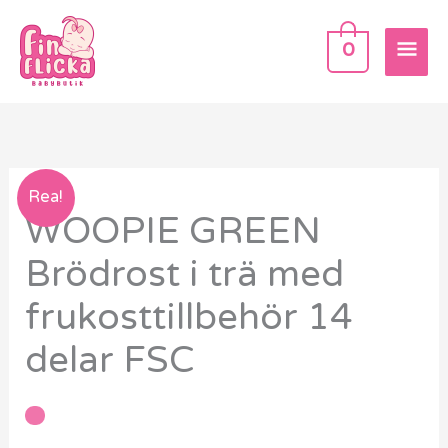
Hoppa
HU
till
0
innehåll
WOOPIE
Rea!
WOOPIE GREEN
GREEN
Brödrost
Brödrost i trä med
i
frukosttillbehör 14
trä
med
delar FSC
frukosttillbehör
14
delar