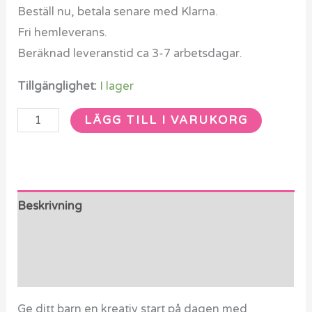
FSC
Beställ nu, betala senare med Klarna.
mängd
Fri hemleverans.
Beräknad leveranstid ca 3-7 arbetsdagar.
Tillgänglighet:
I lager
LÄGG TILL I VARUKORG
Beskrivning
Ytterligare information
Recensioner (0)
Ge ditt barn en kreativ start på dagen med