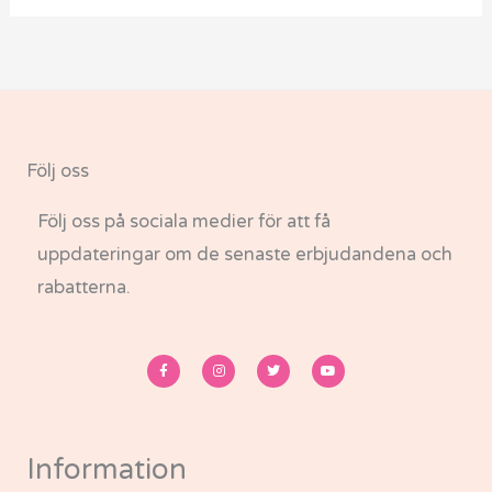
Följ oss
Följ oss på sociala medier för att få
uppdateringar om de senaste erbjudandena och
rabatterna.
F
I
T
Y
a
n
w
o
c
s
i
u
e
t
t
t
b
a
t
u
o
g
e
b
o
r
r
e
k
a
-
m
Information
f