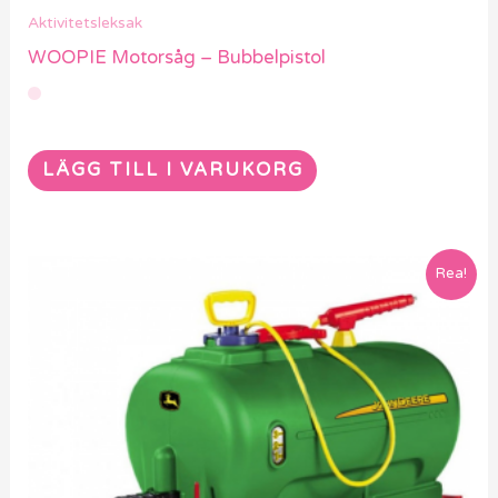
Aktivitetsleksak
WOOPIE Motorsåg – Bubbelpistol
LÄGG TILL I VARUKORG
Rea!