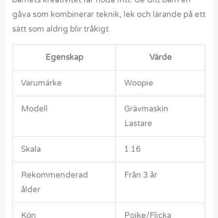
barnets kreativitet får flöda fritt. Ge ditt barn en
gåva som kombinerar teknik, lek och lärande på ett
sätt som aldrig blir tråkigt.
Egenskap
Värde
Varumärke
Woopie
Modell
Grävmaskin
Lastare
Skala
1:16
Rekommenderad
Från 3 år
ålder
Kön
Pojke/Flicka