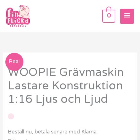
Hoppa
HU
till
0
innehåll
WOOPIE
Rea!
WOOPIE Grävmaskin
Grävmaskin
Lastare
Lastare Konstruktion
Konstruktion
1:16 Ljus och Ljud
1:16
Ljus
och
Ljud
Beställ nu, betala senare med Klarna.
mängd